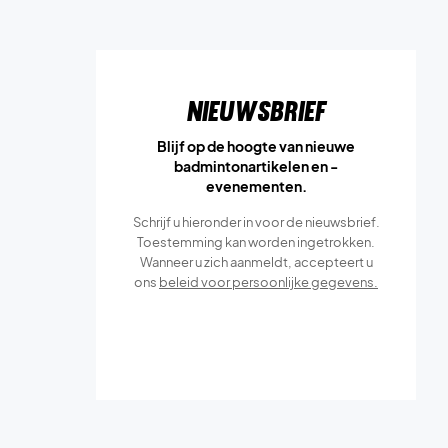
Nieuwsbrief
Blijf op de hoogte van nieuwe
badmintonartikelen en -
evenementen.
Schrijf u hieronder in voor de nieuwsbrief.
Toestemming kan worden ingetrokken.
Wanneer u zich aanmeldt, accepteert u
ons
beleid voor persoonlijke gegevens.