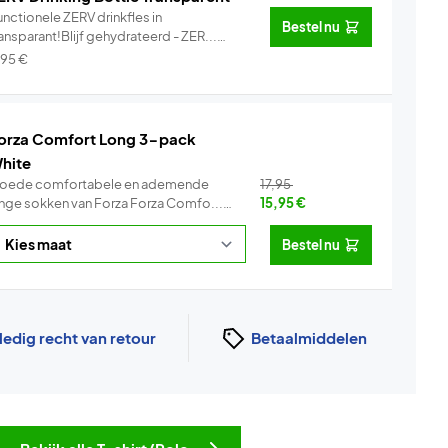
nctionele ZERV drinkfles in
Bestel nu
ansparant!Blijf gehydrateerd - ZER...
Info
,95
€
orza Comfort Long 3-pack
hite
oede comfortabele en ademende
17,95
lange sokken van Forza Forza Comfo...
15,95
€
Info
Bestel nu
ledig recht van retour
Betaalmiddelen