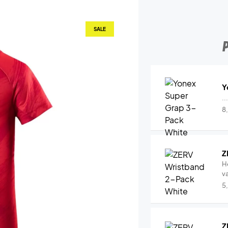
SALE
Y
..
8
Z
H
v
5
Z