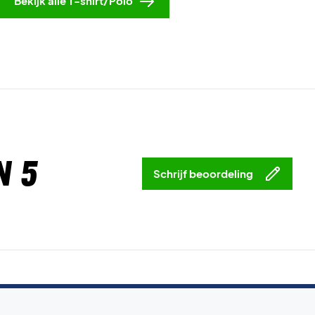
Bekijk alle T-shirt/Polo
n 5
Schrijf beoordeling