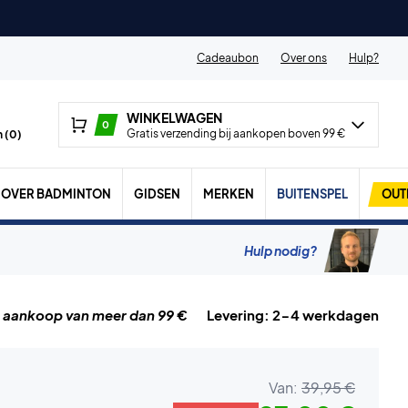
Cadeaubon
Over ons
Hulp?
WINKELWAGEN
0
Gratis verzending bij aankopen boven 99 €
 (
0
)
OVER BADMINTON
GIDSEN
MERKEN
BUITENSPEL
OUT
Hulp nodig?
j aankoop van meer dan 99 €
Levering: 2-4 werkdagen
Van:
39,95 €