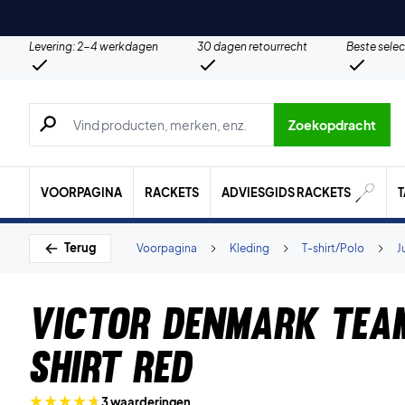
Levering: 2-4 werkdagen
30 dagen retourrecht
Beste selec
Zoeken naar producten, merken etc.
Zoekopdracht
VOORPAGINA
RACKETS
ADVIESGIDS RACKETS
Terug
Voorpagina
Kleding
T-shirt/Polo
J
Victor Denmark Team
shirt Red
3 waarderingen