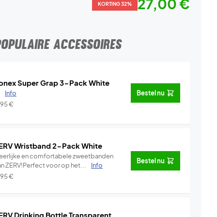
27,00 €
KORTING 32%
POPULAIRE ACCESSOIRES
onex Super Grap 3-Pack White
.
Info
Bestel nu
,95
€
ERV Wristband 2-Pack White
eerlijke en comfortabele zweetbanden
Bestel nu
an ZERV!Perfect voor op het...
Info
,95
€
ERV Drinking Bottle Transparent