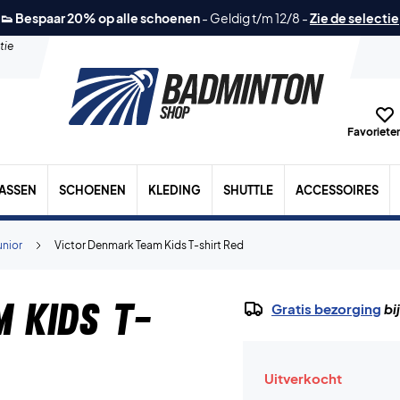
👟 Bespaar 20% op alle schoenen
-
Geldig t/m 12/8
-
Zie de selectie
tie
Favorieten
TASSEN
SCHOENEN
KLEDING
SHUTTLE
ACCESSOIRES
unior
Victor Denmark Team Kids T-shirt Red
 Kids T-
Gratis bezorging
bi
Uitverkocht