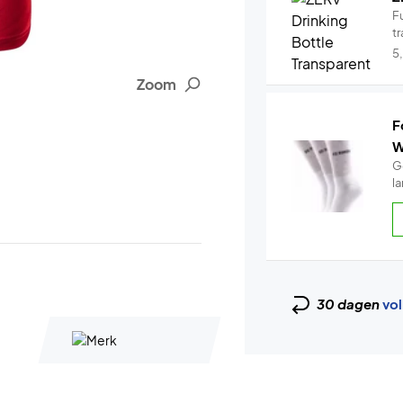
Fu
tr
5
Zoom
F
W
G
30 dagen
vol