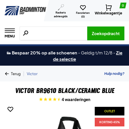
0
Rackets
Winkelwagentje
Favorieten
adviesgids
(
0
)
Zoeken naar producten, merken etc.
Zoekopdracht
MENU
👟 Bespaar 20% op alle schoenen
-
Geldig t/m 12/8
-
Zie
de selectie
|
Hulp nodig?
Terug
Victor
Victor BR9610 Black/Ceramic Blue
4 waarderingen
OUTLET
KORTING 45%