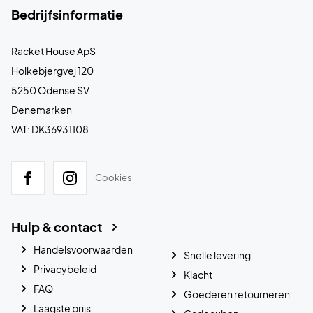
Bedrijfsinformatie
Racket House ApS
Holkebjergvej 120
5250 Odense SV
Denemarken
VAT: DK36931108
Cookies
Hulp & contact
Handelsvoorwaarden
Snelle levering
Privacybeleid
Klacht
FAQ
Goederen retourneren
Laagste prijs