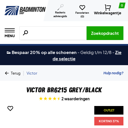
0
Rackets
Winkelwagentje
Favorieten
adviesgids
(
0
)
Zoeken naar producten, merken etc.
Zoekopdracht
MENU
👟 Bespaar 20% op alle schoenen
-
Geldig t/m 12/8
-
Zie
de selectie
|
Hulp nodig?
Terug
Victor
Victor BR6215 Grey/Black
2 waarderingen
OUTLET
KORTING 37%