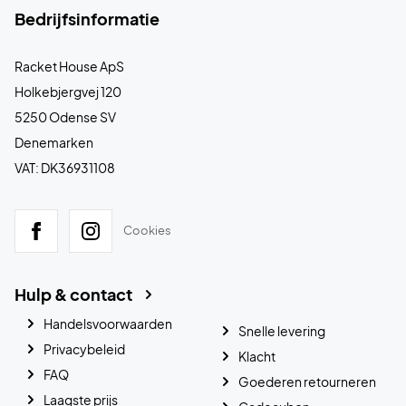
Bedrijfsinformatie
Racket House ApS
Holkebjergvej 120
5250 Odense SV
Denemarken
VAT: DK36931108
Cookies
Hulp & contact
Handelsvoorwaarden
Snelle levering
Privacybeleid
Klacht
FAQ
Goederen retourneren
Laagste prijs