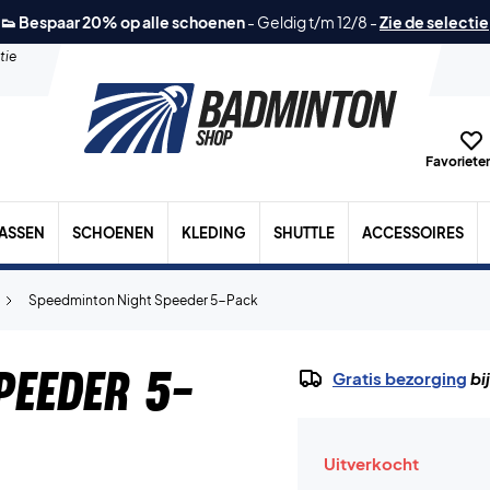
👟 Bespaar 20% op alle schoenen
-
Geldig t/m 12/8
-
Zie de selectie
tie
Favorieten
TASSEN
SCHOENEN
KLEDING
SHUTTLE
ACCESSOIRES
Speedminton Night Speeder 5-Pack
peeder 5-
Gratis bezorging
bi
Uitverkocht