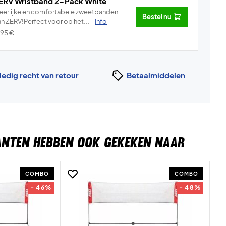
ERV Wristband 2-Pack White
eerlijke en comfortabele zweetbanden
Bestel nu
an ZERV!Perfect voor op het...
Info
,95
€
ledig recht van retour
Betaalmiddelen
ANTEN HEBBEN OOK GEKEKEN NAAR
COMBO
COMBO
- 46%
- 48%