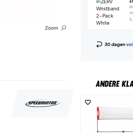
Z
H
v
5
Zoom
30 dagen
vol
ANDERE KL