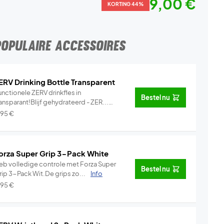
9,00 €
KORTING 44%
POPULAIRE ACCESSOIRES
ERV Drinking Bottle Transparent
nctionele ZERV drinkfles in
Bestel nu
ansparant!Blijf gehydrateerd - ZER...
Info
,95
€
orza Super Grip 3-Pack White
eb volledige controle met Forza Super
Bestel nu
rip 3-Pack Wit.De grips zo...
Info
,95
€