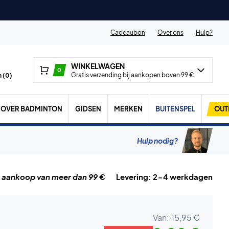
Cadeaubon
Over ons
Hulp?
WINKELWAGEN
0
Gratis verzending bij aankopen boven 99 €
 (
0
)
OVER BADMINTON
GIDSEN
MERKEN
BUITENSPEL
OUT
Hulp nodig?
j aankoop van meer dan 99 €
Levering: 2-4 werkdagen
Van:
15,95 €