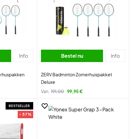
Info
Bestel nu
Info
rhuspakken
ZERV Badminton Zomerhuispakket
Deluxe
Van:
191,00
99,95 €
BESTSELLER
- 57%