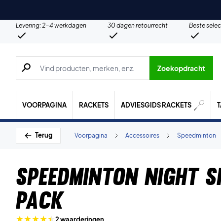
Levering: 2-4 werkdagen
30 dagen retourrecht
Beste selec
Zoeken naar producten, merken etc.
Zoekopdracht
VOORPAGINA
RACKETS
ADVIESGIDS RACKETS
Terug
Voorpagina
Accessoires
Speedminton
Speedminton Night S
Pack
2 waarderingen