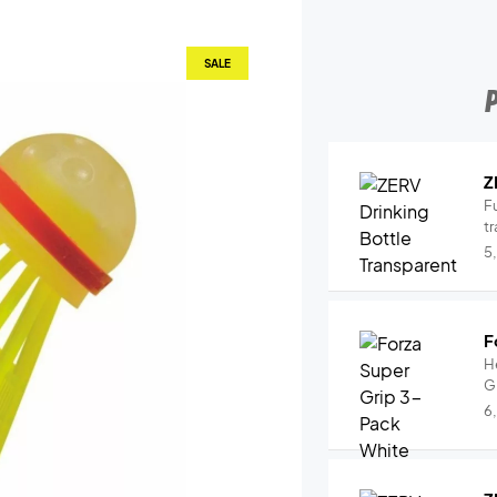
SALE
Z
Fu
tr
5
F
H
G
6