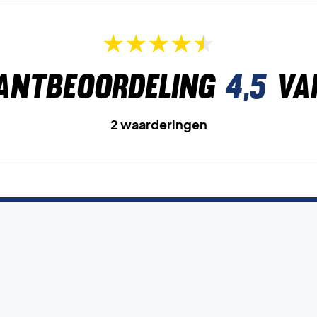
antbeoordeling
4,5
va
2 waarderingen