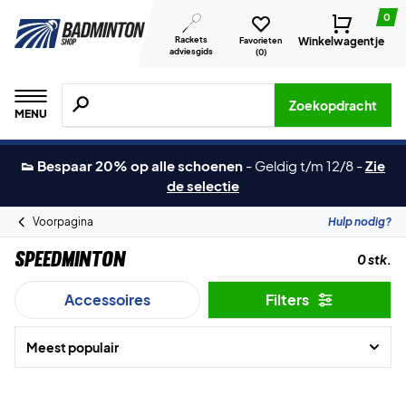
0
Rackets
Winkelwagentje
Favorieten
adviesgids
(
0
)
Zoeken naar producten, merken etc.
Zoekopdracht
MENU
👟 Bespaar 20% op alle schoenen
-
Geldig t/m 12/8
-
Zie
de selectie
Voorpagina
Hulp nodig?
Speedminton
0 stk.
Accessoires
Filters
Meest populair