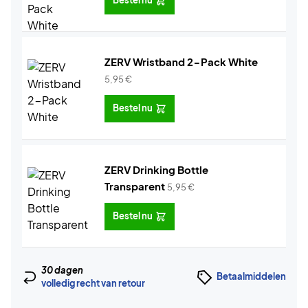
Bestel nu
ZERV Wristband 2-Pack White
5,95
€
Bestel nu
ZERV Drinking Bottle
Transparent
5,95
€
Bestel nu
30 dagen
Betaalmiddelen
volledig recht van retour