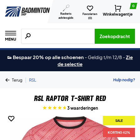
0
Rackets
Winkelwagentje
Favorieten
adviesgids
(
0
)
Zoeken naar producten, merken etc.
Zoekopdracht
MENU
👟 Bespaar 20% op alle schoenen
-
Geldig t/m 12/8
-
Zie
de selectie
|
Hulp nodig?
Terug
RSL
RSL Raptor T-shirt Red
3 waarderingen
SALE
SALE
KORTING 42%
KORTING 42%