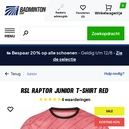
0
Rackets
Winkelwagentje
Favorieten
adviesgids
(
0
)
Zoeken naar producten, merken etc.
Zoekopdracht
MENU
👟 Bespaar 20% op alle schoenen
-
Geldig t/m 12/8
-
Zie
de selectie
|
Hulp nodig?
Terug
Junior
RSL Raptor Junior T-shirt Red
4 waarderingen
SALE
SALE
KORTING 40%
KORTING 40%