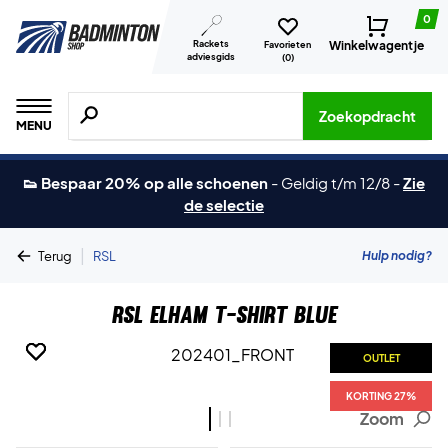
0
Rackets
Winkelwagentje
Favorieten
adviesgids
(
0
)
Zoeken naar producten, merken etc.
Zoekopdracht
MENU
👟 Bespaar 20% op alle schoenen
-
Geldig t/m 12/8
-
Zie
de selectie
|
Hulp nodig?
Terug
RSL
RSL Elham T-shirt Blue
OUTLET
OUTLET
OUTLET
KORTING 27%
KORTING 27%
KORTING 27%
Zoom