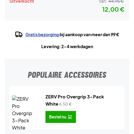
Uitverkocht
Van:
44,95 €
12,00 €
Gratis bezorging
bij aankoop van meer dan 99 €
Levering: 2-4 werkdagen
POPULAIRE ACCESSOIRES
ZERV Pro Overgrip 3-Pack
White
6,50
€
Bestel nu