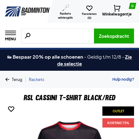
0
Rackets
Winkelwagentje
Favorieten
adviesgids
(
0
)
Zoeken naar producten, merken etc.
Zoekopdracht
MENU
👟 Bespaar 20% op alle schoenen
-
Geldig t/m 12/8
-
Zie
de selectie
|
Hulp nodig?
Terug
Rackets
RSL Cassini T-shirt Black/Red
OUTLET
OUTLET
KORTING 73%
KORTING 73%