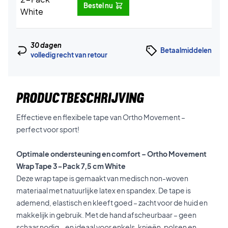
Bestel nu
30 dagen
Betaalmiddelen
volledig recht van retour
PRODUCTBESCHRIJVING
Effectieve en flexibele tape van Ortho Movement –
perfect voor sport!
Optimale ondersteuning en comfort – Ortho Movement
Wrap Tape 3-Pack 7,5 cm White
Deze wrap tape is gemaakt van medisch non-woven
materiaal met natuurlijke latex en spandex. De tape is
ademend, elastisch en kleeft goed – zacht voor de huid en
makkelijk in gebruik. Met de hand afscheurbaar – geen
schaar nodig – en ideaal voor enkels, knieën, polsen en