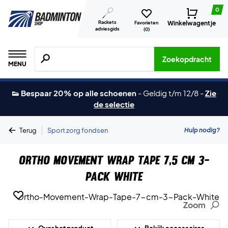
0
Rackets
Winkelwagentje
Favorieten
adviesgids
(
0
)
Zoeken naar producten, merken etc.
Zoekopdracht
MENU
👟 Bespaar 20% op alle schoenen
-
Geldig t/m 12/8
-
Zie
de selectie
|
Hulp nodig?
Terug
Sport zorg fondsen
Ortho Movement Wrap Tape 7,5 cm 3-
Pack White
Zoom