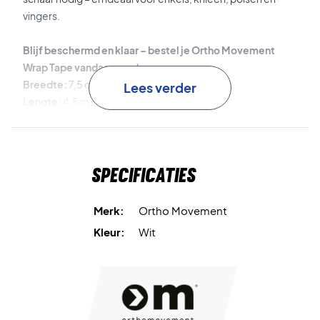
vingers.
Blijf beschermd en klaar – bestel je Ortho Movement
Wrap Tape vandaag nog!
Breedte:
7,5 cm per rol
Lees verder
Lengte:
4,5 m per rol
Inhoud verpakking:
3 rollen
Kleur:
Wit
Specificaties
Merk:
Ortho Movement
Kleur:
Wit