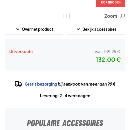
KORTING 31%
KORTING 31%
KORTING 31%
KORTING 31%
KORTING 31%
Zoom
Over het product
Bekijk accessoires
Uitverkocht
Van:
189,95 €
132,00 €
Gratis bezorging
bij aankoop van meer dan 99 €
Levering: 2-4 werkdagen
POPULAIRE ACCESSOIRES