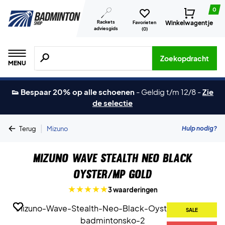
0
Rackets
Winkelwagentje
Favorieten
adviesgids
(
0
)
Zoeken naar producten, merken etc.
Zoekopdracht
MENU
👟 Bespaar 20% op alle schoenen
-
Geldig t/m 12/8
-
Zie
de selectie
|
Hulp nodig?
Terug
Mizuno
Mizuno Wave Stealth Neo Black
Oyster/MP Gold
3 waarderingen
SALE
SALE
SALE
SALE
SALE