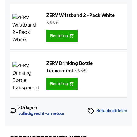
ZERV Wristband 2-Pack White
5,95
€
Bestel nu
ZERV Drinking Bottle
Transparent
5,95
€
Bestel nu
30 dagen
Betaalmiddelen
volledig recht van retour