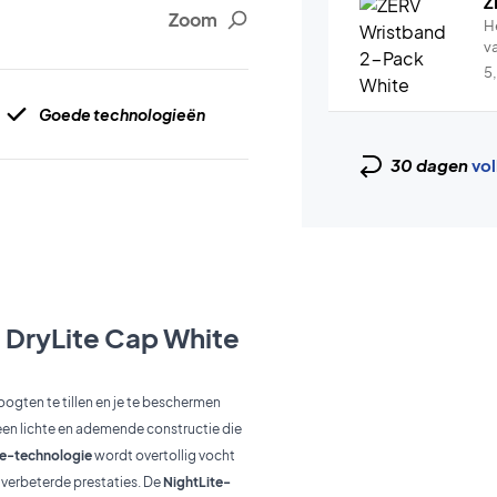
Z
Zoom
H
v
5
Goede technologieën
30 dagen
vol
 DryLite Cap White
ogten te tillen en je te beschermen
een lichte en ademende constructie die
te-technologie
wordt overtollig vocht
 verbeterde prestaties. De
NightLite-