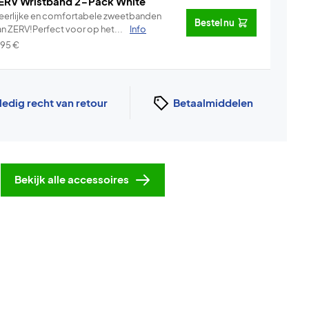
ERV Wristband 2-Pack White
eerlijke en comfortabele zweetbanden
Bestel nu
an ZERV!Perfect voor op het...
Info
,95
€
ledig recht van retour
Betaalmiddelen
Bekijk alle accessoires