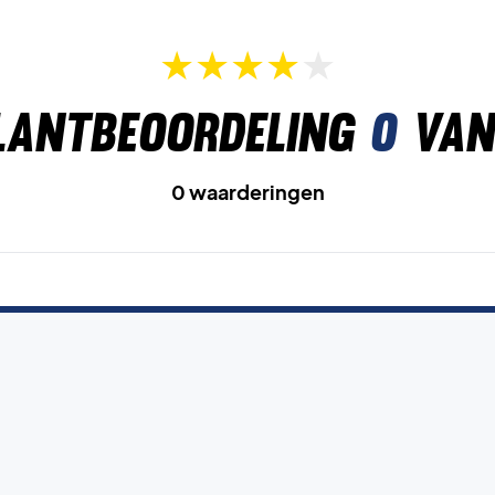
lantbeoordeling
0
van
0 waarderingen