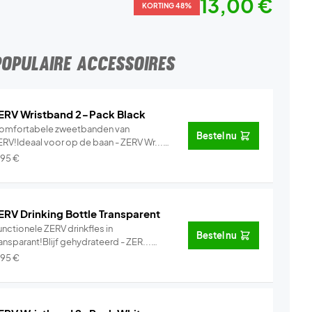
13,00 €
KORTING 48%
POPULAIRE ACCESSOIRES
ERV Wristband 2-Pack Black
omfortabele zweetbanden van
Bestel nu
ERV!Ideaal voor op de baan - ZERV Wr...
Info
,95
€
ERV Drinking Bottle Transparent
nctionele ZERV drinkfles in
Bestel nu
ansparant!Blijf gehydrateerd - ZER...
Info
,95
€