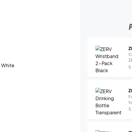
Z
C
Z
5
Z
Fu
tr
5