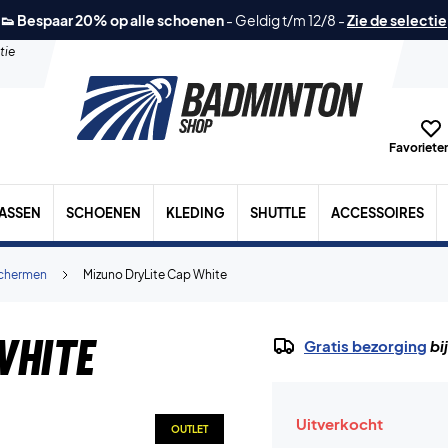
👟 Bespaar 20% op alle schoenen
-
Geldig t/m 12/8
-
Zie de selectie
tie
Favorieten
TASSEN
SCHOENEN
KLEDING
SHUTTLE
ACCESSOIRES
chermen
Mizuno DryLite Cap White
White
Gratis bezorging
bi
Uitverkocht
OUTLET