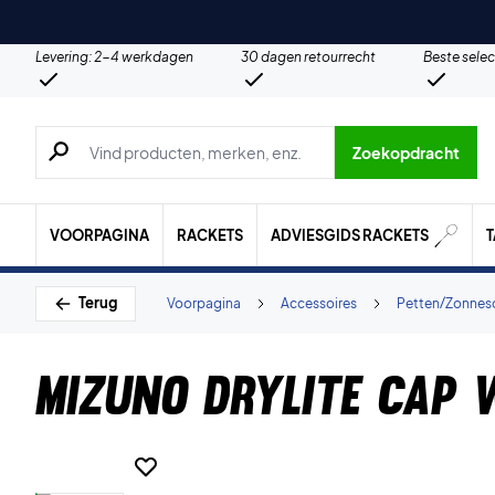
Levering: 2-4 werkdagen
30 dagen retourrecht
Beste selec
Zoeken naar producten, merken etc.
Zoekopdracht
VOORPAGINA
RACKETS
ADVIESGIDS RACKETS
Terug
Voorpagina
Accessoires
Petten/Zonnes
Mizuno DryLite Cap 