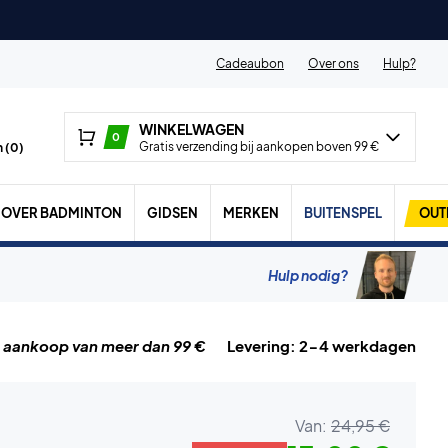
Cadeaubon
Over ons
Hulp?
WINKELWAGEN
0
Gratis verzending bij aankopen boven 99 €
 (
0
)
OVER BADMINTON
GIDSEN
MERKEN
BUITENSPEL
OUT
Hulp nodig?
j aankoop van meer dan 99 €
Levering: 2-4 werkdagen
Van:
24,95 €