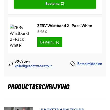
Bestel nu
ZERV Wristband 2-Pack White
5,95
€
Bestel nu
30 dagen
Betaalmiddelen
volledig recht van retour
PRODUCTBESCHRIJVING
RACKETS ADVIESGIDS