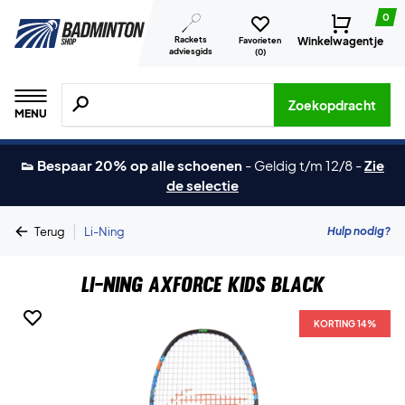
0
Rackets
Winkelwagentje
Favorieten
adviesgids
(
0
)
Zoeken naar producten, merken etc.
Zoekopdracht
MENU
👟 Bespaar 20% op alle schoenen
-
Geldig t/m 12/8
-
Zie
de selectie
|
Hulp nodig?
Terug
Li-Ning
Li-Ning AXForce Kids Black
KORTING 14%