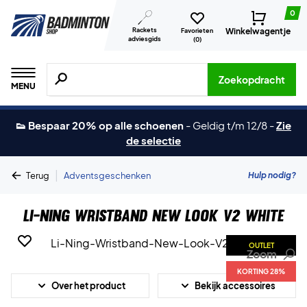
0
Rackets
Winkelwagentje
Favorieten
adviesgids
(
0
)
Zoeken naar producten, merken etc.
Zoekopdracht
MENU
👟 Bespaar 20% op alle schoenen
-
Geldig t/m 12/8
-
Zie
de selectie
|
Hulp nodig?
Terug
Adventsgeschenken
Li-Ning Wristband New Look V2 White
OUTLET
Zoom
KORTING 28%
Over het product
Bekijk accessoires