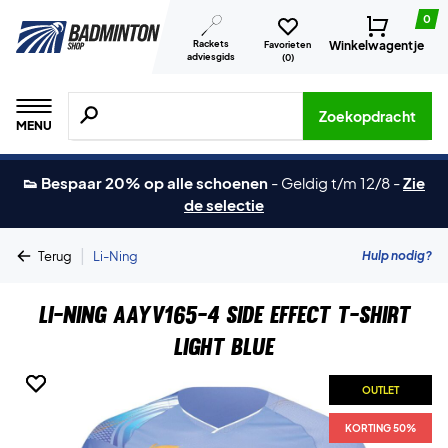
0
Rackets
Winkelwagentje
Favorieten
adviesgids
(
0
)
Zoeken naar producten, merken etc.
Zoekopdracht
MENU
👟 Bespaar 20% op alle schoenen
-
Geldig t/m 12/8
-
Zie
de selectie
|
Hulp nodig?
Terug
Li-Ning
Li-Ning AAYV165-4 Side Effect T-shirt
Light Blue
OUTLET
OUTLET
KORTING 50%
KORTING 50%