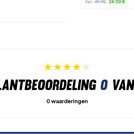
Van:
49,95
24,00 €
lantbeoordeling
0
van
0 waarderingen