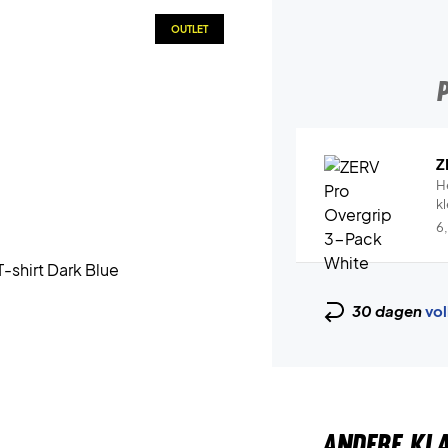
OUTLET
Z
H
k
6
30 dagen
vol
ANDERE KL