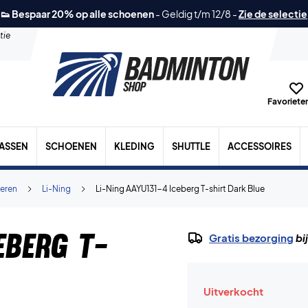
👟 Bespaar 20% op alle schoenen
-
Geldig t/m 12/8
-
Zie de selectie
tie
Favorieten
TASSEN
SCHOENEN
KLEDING
SHUTTLE
ACCESSOIRES
eren
Li-Ning
Li-Ning AAYU131-4 Iceberg T-shirt Dark Blue
eberg T-
Gratis bezorging
bi
Uitverkocht