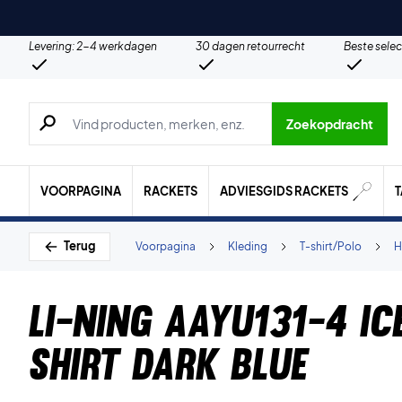
Levering: 2-4 werkdagen
30 dagen retourrecht
Beste selec
Zoeken naar producten, merken etc.
Zoekopdracht
VOORPAGINA
RACKETS
ADVIESGIDS RACKETS
Terug
Voorpagina
Kleding
T-shirt/Polo
H
Li-Ning AAYU131-4 Ic
shirt Dark Blue