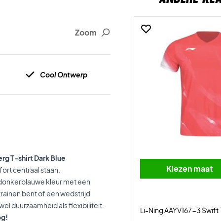
Zoom
Cool Ontwerp
rg T-shirt Dark Blue
Kiezen maat
fort centraal staan.
e donkerblauwe kleur met een
trainen bent of een wedstrijd
l duurzaamheid als flexibiliteit.
Li-Ning AAYV167-3 Swift 
og!