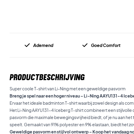
Ademend
Goed Comfort
PRODUCTBESCHRIJVING
Super coole T-shirt van Li-Ning met een geweldige pasvorm
Breng je spel naar een hoger niveau – Li-Ning AAYU131-4 Icebe
Ervaar het ideale badminton T-shirt waarbij zowel design als com
Het Li-Ning AAYU131-4 Iceberg T-shirt combineert een stijlvoll
pasvorm die maximale bewegingsvrijheid biedt, of je nu aan het 
speelt. Gemaakt van 91% polyester en 9% elastaan, biedt het zowe
Geweldige pasvorm en stijlvol ontwerp – Koop het vandaag n