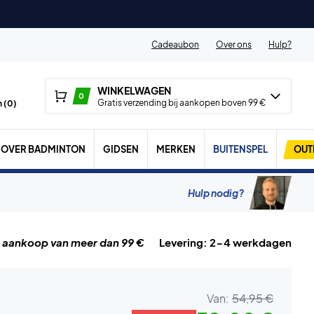
Cadeaubon
Over ons
Hulp?
WINKELWAGEN
0
Gratis verzending bij aankopen boven 99 €
 (
0
)
OVER BADMINTON
GIDSEN
MERKEN
BUITENSPEL
OUT
Hulp nodig?
j aankoop van meer dan 99 €
Levering: 2-4 werkdagen
Van:
54,95 €