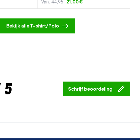
Van:
44,95
21,00 €
Bekijk alle T-shirt/Polo
 5
Schrijf beoordeling