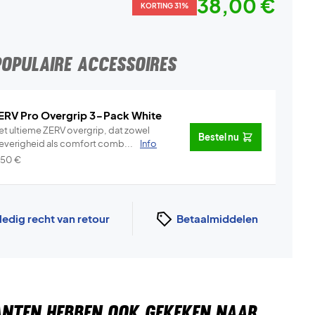
38,00 €
KORTING 31%
POPULAIRE ACCESSOIRES
ERV Pro Overgrip 3-Pack White
et ultieme ZERV overgrip, dat zowel
Bestel nu
leverigheid als comfort comb...
Info
,50
€
ledig recht van retour
Betaalmiddelen
ANTEN HEBBEN OOK GEKEKEN NAAR