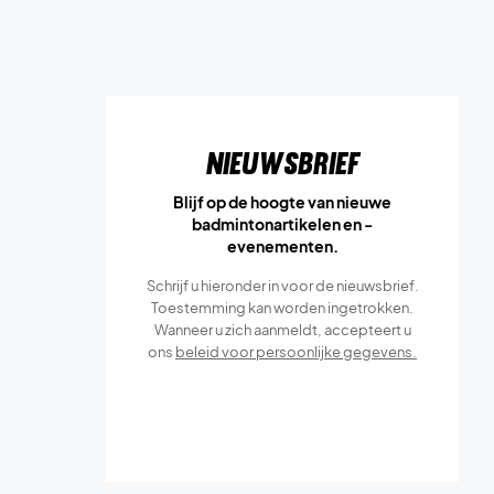
Nieuwsbrief
Blijf op de hoogte van nieuwe
badmintonartikelen en -
evenementen.
Schrijf u hieronder in voor de nieuwsbrief.
Toestemming kan worden ingetrokken.
Wanneer u zich aanmeldt, accepteert u
ons
beleid voor persoonlijke gegevens.