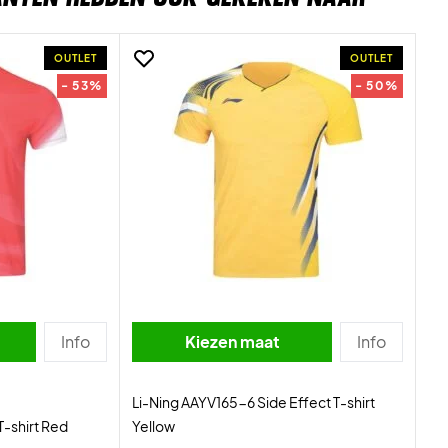
OUTLET
OUTLET
- 53%
- 50%
Info
Kiezen maat
Info
Li-Ning AAYV165-6 Side Effect T-shirt
T-shirt Red
Yellow