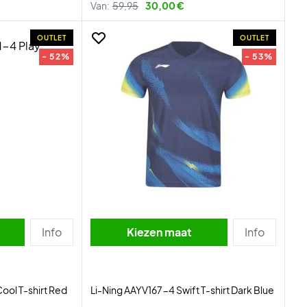
Van:
59,95
30,00 €
OUTLET
OUTLET
- 52%
- 53%
Info
Kiezen maat
Info
ool T-shirt Red
Li-Ning AAYV167-4 Swift T-shirt Dark Blue