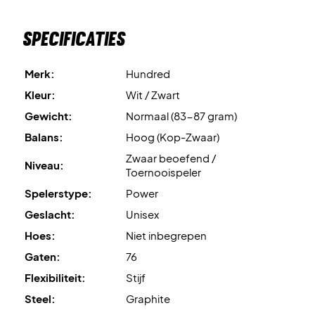
badmintonracket nu!
Wordt geleverd
zonder fabriekssnarenset
. Wij raden een
Specificaties
professionele bespanning aan.
Merk:
Hundred
Expertadvies
: Voor deze racket raden wij een bespanning
met Ashaway Zymax 68 TX aan op 10,5 kg.
Kleur:
Wit / Zwart
Gewicht:
Normaal (83-87 gram)
Wordt geleverd zonder hoes.
Balans:
Hoog (Kop-Zwaar)
Zwaar beoefend /
Niveau:
Toernooispeler
Spelerstype:
Power
Geslacht:
Unisex
Hoes:
Niet inbegrepen
Gaten:
76
Flexibiliteit:
Stijf
Steel:
Graphite