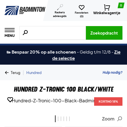
0
Rackets
Winkelwagentje
Favorieten
adviesgids
(
0
)
Zoeken naar producten, merken etc.
Zoekopdracht
MENU
👟 Bespaar 20% op alle schoenen
-
Geldig t/m 12/8
-
Zie
de selectie
|
Hulp nodig?
Terug
Hundred
Hundred Z-Tronic 100 Black/White
KORTING 18%
KORTING 18%
KORTING 18%
KORTING 18%
KORTING 18%
KORTING 18%
Zoom