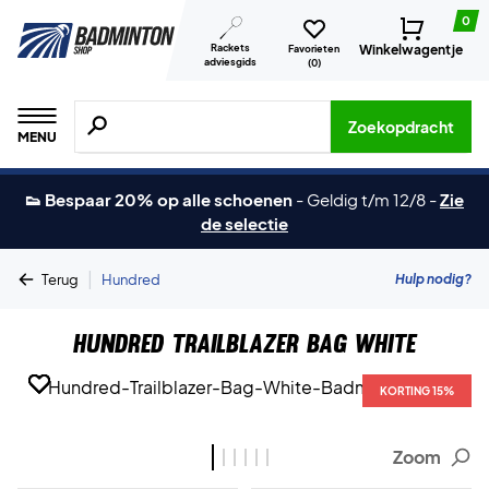
0
Rackets
Winkelwagentje
Favorieten
adviesgids
(
0
)
Zoeken naar producten, merken etc.
Zoekopdracht
MENU
👟 Bespaar 20% op alle schoenen
-
Geldig t/m 12/8
-
Zie
de selectie
|
Hulp nodig?
Terug
Hundred
Hundred Trailblazer Bag White
KORTING 15%
KORTING 15%
KORTING 15%
KORTING 15%
KORTING 15%
KORTING 15%
Zoom