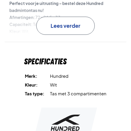
Perfect voor je uitrusting – bestel deze Hundred
badmintontas nu!
Afmetingen:
72 x 24,5 x 33 cm.
Capaciteit:
Tot 6 rackets.
Lees verder
Kleur:
Wit.
Materiaal:
Polyester, nylon en polyurethaan.
Specificaties
Merk:
Hundred
Kleur:
Wit
Tas type:
Tas met 3 compartimenten