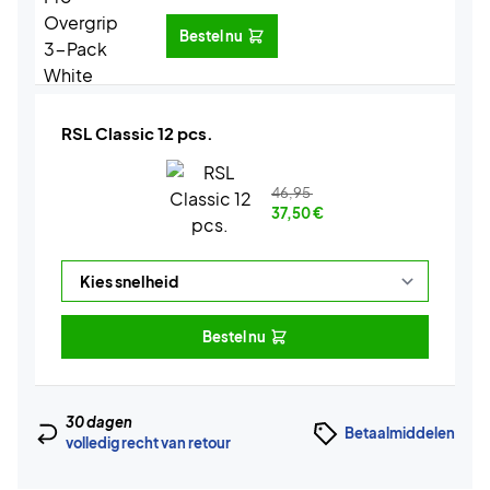
Bestel nu
RSL Classic 12 pcs.
46,95
37,50
€
Bestel nu
30 dagen
Betaalmiddelen
volledig recht van retour