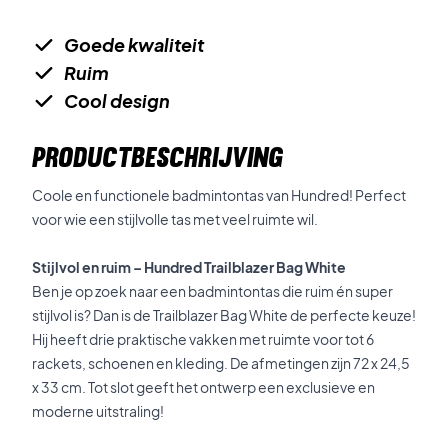
Goede kwaliteit
Ruim
Cool design
PRODUCTBESCHRIJVING
Coole en functionele badmintontas van Hundred! Perfect
voor wie een stijlvolle tas met veel ruimte wil.
Stijlvol en ruim – Hundred Trailblazer Bag White
Ben je op zoek naar een badmintontas die ruim én super
stijlvol is? Dan is de Trailblazer Bag White de perfecte keuze!
Hij heeft drie praktische vakken met ruimte voor tot 6
rackets, schoenen en kleding. De afmetingen zijn 72 x 24,5
x 33 cm. Tot slot geeft het ontwerp een exclusieve en
moderne uitstraling!