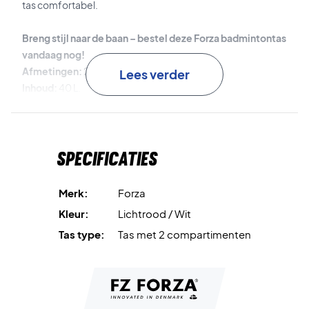
tas comfortabel.
Breng stijl naar de baan – bestel deze Forza badmintontas
vandaag nog!
Afmetingen:
24x30x74 cm.
Lees verder
Inhoud:
40 L.
Kleur:
Raspberry.
Specificaties
Merk:
Forza
Kleur:
Lichtrood / Wit
Tas type:
Tas met 2 compartimenten