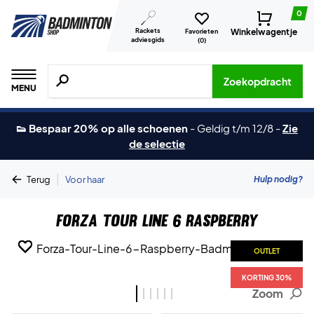
0
Rackets
Winkelwagentje
Favorieten
adviesgids
(
0
)
Zoeken naar producten, merken etc.
Zoekopdracht
MENU
👟 Bespaar 20% op alle schoenen
-
Geldig t/m 12/8
-
Zie
de selectie
|
Hulp nodig?
Terug
Voor haar
Forza Tour Line 6 Raspberry
OUTLET
OUTLET
OUTLET
OUTLET
OUTLET
OUTLET
KORTING 30%
KORTING 30%
KORTING 30%
KORTING 30%
KORTING 30%
KORTING 30%
Zoom