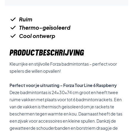
Ruim
Thermo-geïsoleerd
Cool ontwerp
PRODUCTBESCHRIJVING
Kleurrijke en stijlvolle Forza badmintontas – perfect voor
spelers die willen opvallen!
Perfect voor je uitrusting – Forza Tour Line 6 Raspberry
Deze badmintontas is 24x30x74 cm groot en heeft twee
ruime vakken met plaats voor tot 6 badmintonrackets. Eén
van de vakken is thermisch geïsoleerd om je rackets te
beschermen tegen warmte en kou. Daarnaast heeft de tas
een zijvak voor accessoires en kleine spullen. Dankzij de
gewatteerde schouderbanden en borstriem draag je de