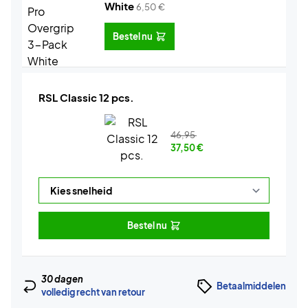
White
6,50
€
Bestel nu
RSL Classic 12 pcs.
46,95
37,50
€
Bestel nu
30 dagen
Betaalmiddelen
volledig recht van retour