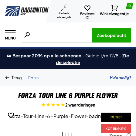
0
Rackets
Winkelwagentje
Favorieten
adviesgids
(
0
)
Zoeken naar producten, merken etc.
Zoekopdracht
MENU
👟 Bespaar 20% op alle schoenen
-
Geldig t/m 12/8
-
Zie
de selectie
|
Hulp nodig?
Terug
Forza
Forza Tour Line 6 Purple Flower
2 waarderingen
OUTLET
OUTLET
OUTLET
OUTLET
KORTING 21%
KORTING 21%
KORTING 21%
KORTING 21%
Zoom