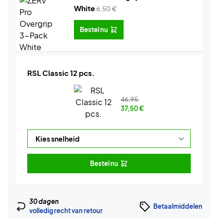
White
6,50
€
Bestel nu
RSL Classic 12 pcs.
46,95
37,50
€
Bestel nu
30 dagen
Betaalmiddelen
volledig recht van retour