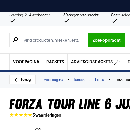
Levering: 2-4 werkdagen
30 dagen retourrecht
Beste selec
Zoeken naar producten, merken etc.
Zoekopdracht
VOORPAGINA
RACKETS
ADVIESGIDS RACKETS
Terug
Voorpagina
Tassen
Forza
Forza Tou
Forza Tour Line 6 J
3 waarderingen