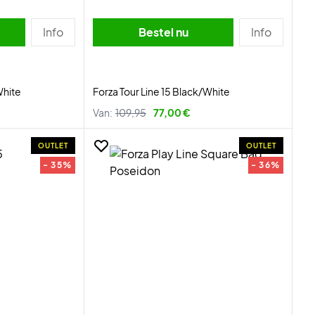
Info
Bestel nu
Info
White
Forza Tour Line 15 Black/White
Van:
109,95
77,00 €
OUTLET
OUTLET
- 35%
- 36%