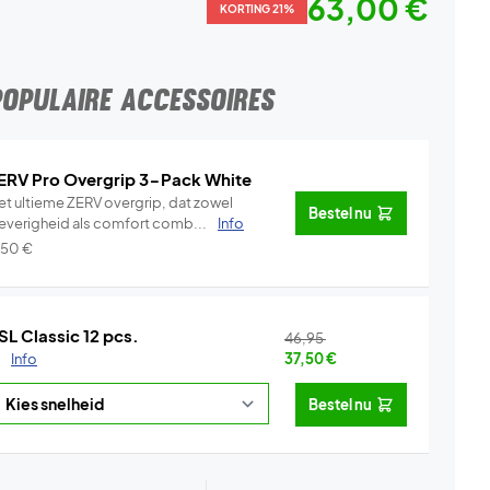
63,00 €
KORTING 21%
POPULAIRE ACCESSOIRES
ERV Pro Overgrip 3-Pack White
et ultieme ZERV overgrip, dat zowel
Bestel nu
leverigheid als comfort comb...
Info
,50
€
SL Classic 12 pcs.
46,95
.
Info
37,50
€
Bestel nu