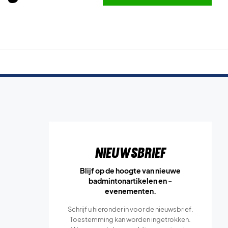
Nieuwsbrief
Blijf op de hoogte van nieuwe
badmintonartikelen en -
evenementen.
Schrijf u hieronder in voor de nieuwsbrief.
Toestemming kan worden ingetrokken.