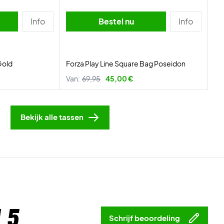
Info
Bestel nu
Info
Gold
Forza Play Line Square Bag Poseidon
Van:
69,95
45,00 €
Bekijk alle tassen
 5
Schrijf beoordeling