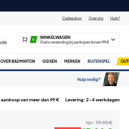
Cadeaubon
Over ons
Hulp?
WINKELWAGEN
0
Gratis verzending bij aankopen boven 99 €
 (
0
)
OVER BADMINTON
GIDSEN
MERKEN
BUITENSPEL
OUT
Hulp nodig?
j aankoop van meer dan 99 €
Levering: 2-4 werkdagen
Van:
79,95 €