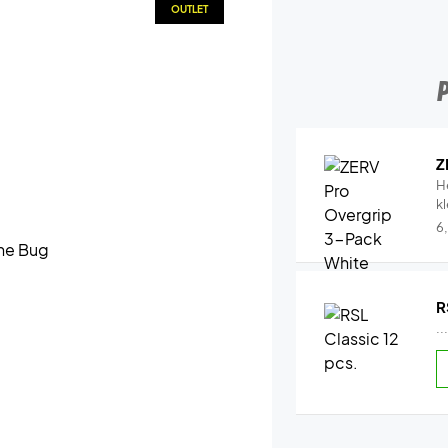
OUTLET
Z
H
k
6
R
..