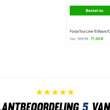
Bestel nu
Forza Tour Line 15 Black/
Van:
109,95
71,00 €
lantbeoordeling
5
van