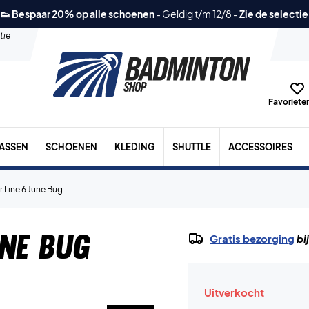
👟 Bespaar 20% op alle schoenen
-
Geldig t/m 12/8
-
Zie de selectie
tie
Favorieten
TASSEN
SCHOENEN
KLEDING
SHUTTLE
ACCESSOIRES
r Line 6 June Bug
une Bug
Gratis bezorging
bi
Uitverkocht