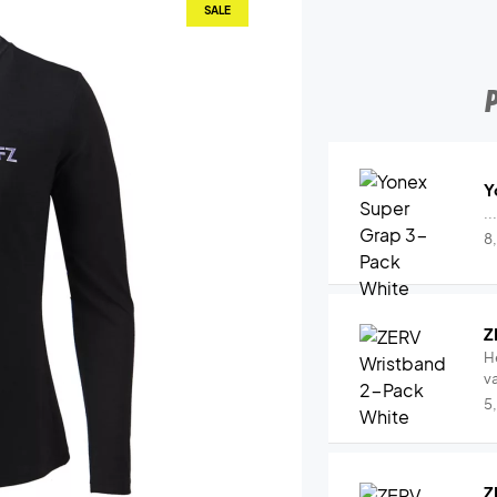
SALE
Y
..
8
Z
H
v
5
Z