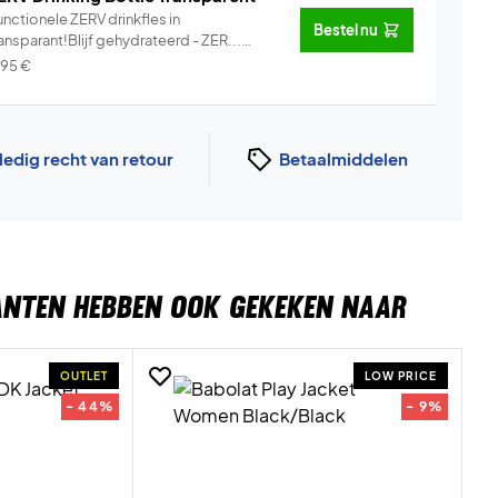
nctionele ZERV drinkfles in
Bestel nu
ansparant!Blijf gehydrateerd - ZER...
Info
,95
€
ledig recht van retour
Betaalmiddelen
ANTEN HEBBEN OOK GEKEKEN NAAR
OUTLET
LOW PRICE
- 44%
- 9%