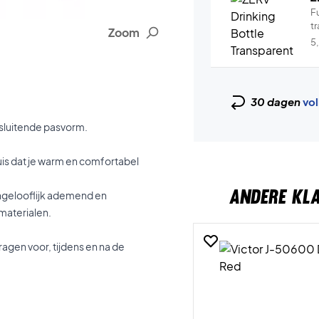
Fu
tr
Zoom
5
30 dagen
vol
nsluitende pasvorm.
 huis dat je warm en comfortabel
ANDERE KL
ngelooflijk ademend en
materialen.
agen voor, tijdens en na de