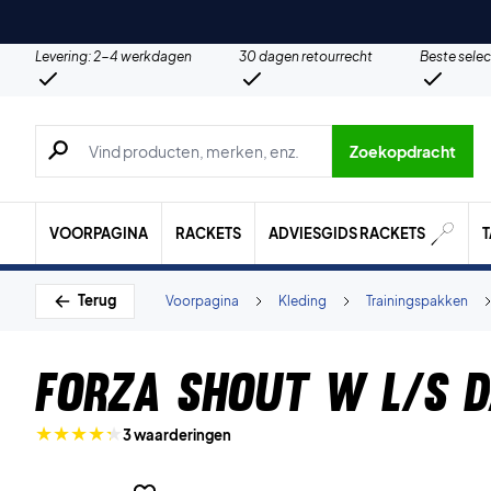
Levering: 2-4 werkdagen
30 dagen retourrecht
Beste selec
Zoeken naar producten, merken etc.
Zoekopdracht
VOORPAGINA
RACKETS
ADVIESGIDS RACKETS
Terug
Voorpagina
Kleding
Trainingspakken
Forza Shout W L/S D
3 waarderingen