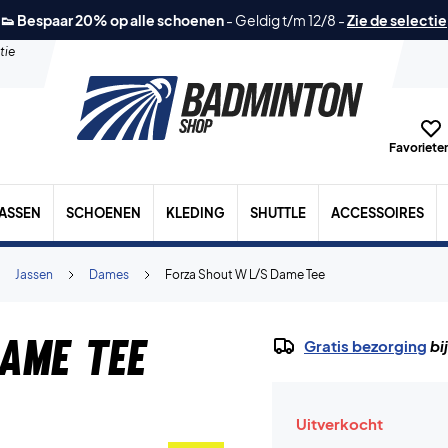
👟 Bespaar 20% op alle schoenen
-
Geldig t/m 12/8
-
Zie de selectie
tie
Favorieten
TASSEN
SCHOENEN
KLEDING
SHUTTLE
ACCESSOIRES
Jassen
Dames
Forza Shout W L/S Dame Tee
ame Tee
Gratis bezorging
bi
Uitverkocht