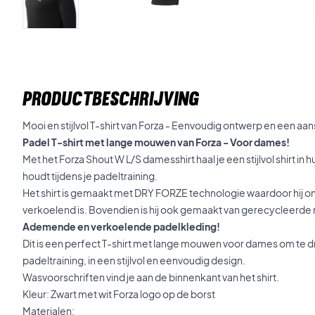
PRODUCTBESCHRIJVING
Mooi en stijlvol T-shirt van Forza - Eenvoudig ontwerp en een aa
Padel T-shirt met lange mouwen van Forza - Voor dames!
Met het Forza Shout W L/S damesshirt haal je een stijlvol shirt in
houdt tijdens je padeltraining.
Het shirt is gemaakt met DRY FORZE technologie waardoor hij o
verkoelend is. Bovendien is hij ook gemaakt van gerecycleerde 
Ademende en verkoelende padelkleding!
Dit is een perfect T-shirt met lange mouwen voor dames om te dr
padeltraining, in een stijlvol en eenvoudig design.
Wasvoorschriften vind je aan de binnenkant van het shirt.
Kleur: Zwart met wit Forza logo op de borst
Materialen: