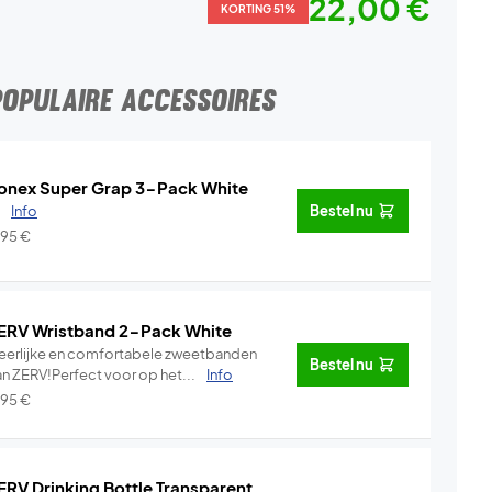
22,00 €
KORTING 51%
POPULAIRE ACCESSOIRES
onex Super Grap 3-Pack White
.
Info
Bestel nu
,95
€
ERV Wristband 2-Pack White
eerlijke en comfortabele zweetbanden
Bestel nu
an ZERV!Perfect voor op het...
Info
,95
€
ERV Drinking Bottle Transparent