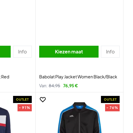
Info
Kiezen maat
Info
t Red
Babolat Play Jacket Women Black/Black
Van:
84,95
76,95 €
OUTLET
OUTLET
- 91%
- 76%