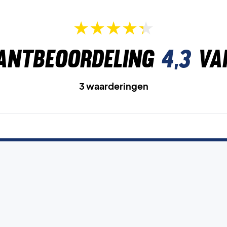
antbeoordeling
4,3
va
3 waarderingen