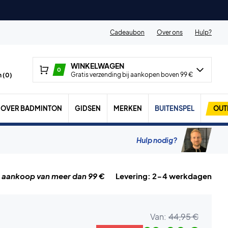
Cadeaubon
Over ons
Hulp?
WINKELWAGEN
0
Gratis verzending bij aankopen boven 99 €
 (
0
)
OVER BADMINTON
GIDSEN
MERKEN
BUITENSPEL
OUT
Hulp nodig?
j aankoop van meer dan 99 €
Levering: 2-4 werkdagen
Van:
44,95 €