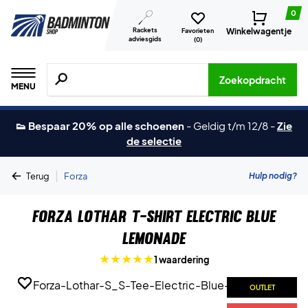
0
Rackets
Winkelwagentje
Favorieten
adviesgids
(
0
)
Zoeken naar producten, merken etc.
Zoekopdracht
MENU
👟 Bespaar 20% op alle schoenen
-
Geldig t/m 12/8
-
Zie
de selectie
|
Hulp nodig?
Terug
Forza
Forza Lothar T-shirt Electric Blue
Lemonade
1 waardering
OUTLET
OUTLET
OUTLET