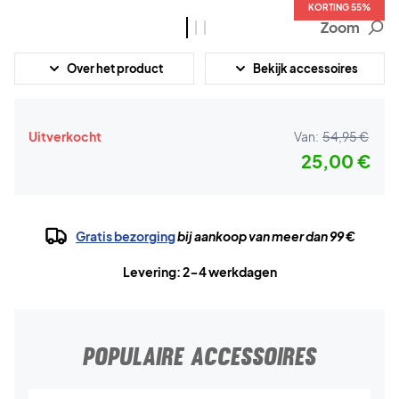
KORTING 55%
KORTING 55%
KORTING 55%
Zoom
Over het product
Bekijk accessoires
Uitverkocht
Van:
54,95 €
25,00 €
Gratis bezorging
bij aankoop van meer dan 99 €
Levering: 2-4 werkdagen
POPULAIRE ACCESSOIRES