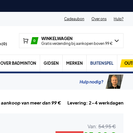
Cadeaubon
Over ons
Hulp?
WINKELWAGEN
0
Gratis verzending bij aankopen boven 99 €
 (
0
)
OVER BADMINTON
GIDSEN
MERKEN
BUITENSPEL
OUT
Hulp nodig?
j aankoop van meer dan 99 €
Levering: 2-4 werkdagen
Van:
54,95 €