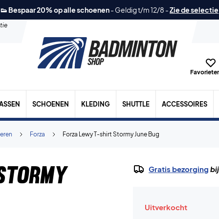
👟 Bespaar 20% op alle schoenen
-
Geldig t/m 12/8
-
Zie de selectie
tie
Favorieten
TASSEN
SCHOENEN
KLEDING
SHUTTLE
ACCESSOIRES
eren
Forza
Forza Lewy T-shirt Stormy June Bug
 Stormy
Gratis bezorging
bi
Uitverkocht