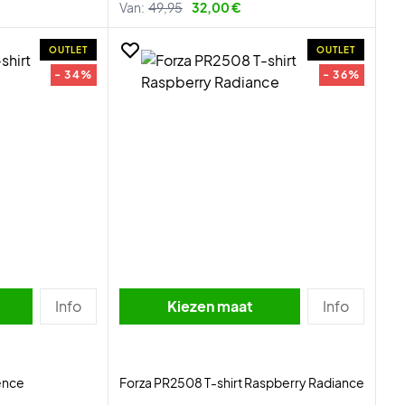
Van:
49,95
32,00 €
OUTLET
OUTLET
- 34%
- 36%
Info
Kiezen maat
Info
ence
Forza PR2508 T-shirt Raspberry Radiance