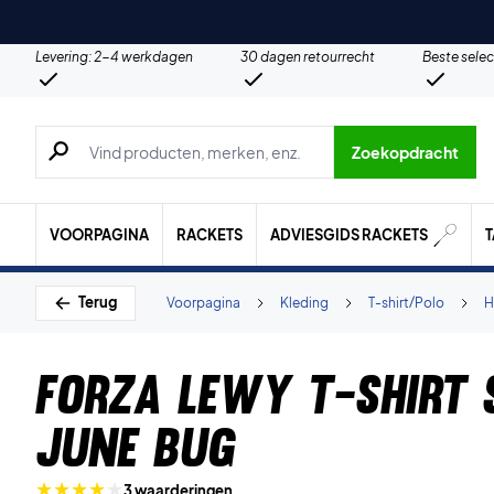
Levering: 2-4 werkdagen
30 dagen retourrecht
Beste selec
Zoeken naar producten, merken etc.
Zoekopdracht
VOORPAGINA
RACKETS
ADVIESGIDS RACKETS
Terug
Voorpagina
Kleding
T-shirt/Polo
H
Forza Lewy T-shirt
June Bug
3 waarderingen