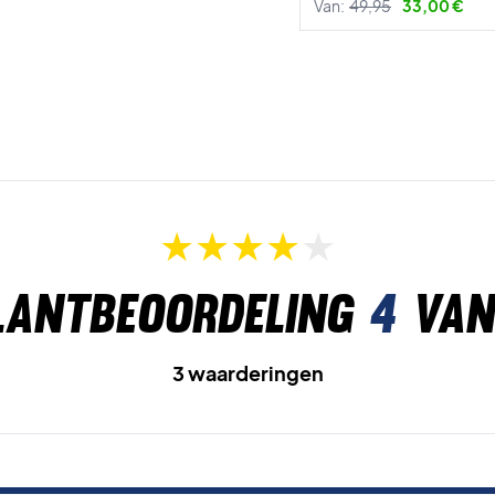
Van:
49,95
33,00 €
lantbeoordeling
4
van
3 waarderingen