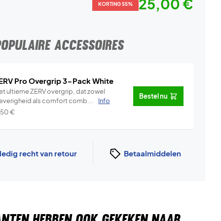
25,00 €
KORTING 55%
POPULAIRE ACCESSOIRES
ERV Pro Overgrip 3-Pack White
et ultieme ZERV overgrip, dat zowel
Bestel nu
leverigheid als comfort comb...
Info
,50
€
ledig recht van retour
Betaalmiddelen
ANTEN HEBBEN OOK GEKEKEN NAAR