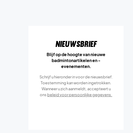
Nieuwsbrief
Blijf op de hoogte van nieuwe
badmintonartikelen en -
evenementen.
Schrijf u hieronder in voor de nieuwsbrief.
Toestemming kan worden ingetrokken.
Wanneer u zich aanmeldt, accepteert u
ons
beleid voor persoonlijke gegevens.