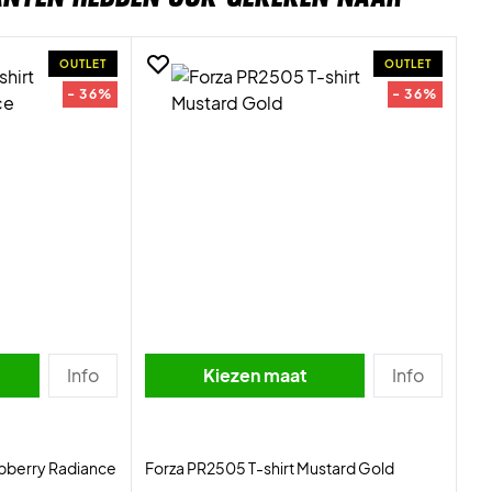
OUTLET
OUTLET
- 36%
- 36%
Info
Kiezen maat
Info
spberry Radiance
Forza PR2505 T-shirt Mustard Gold