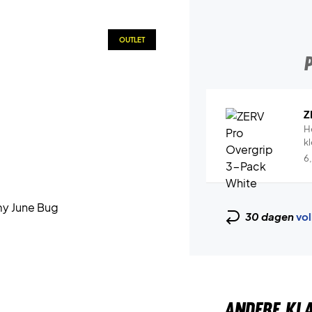
OUTLET
Z
H
k
6
30 dagen
vol
ANDERE KL