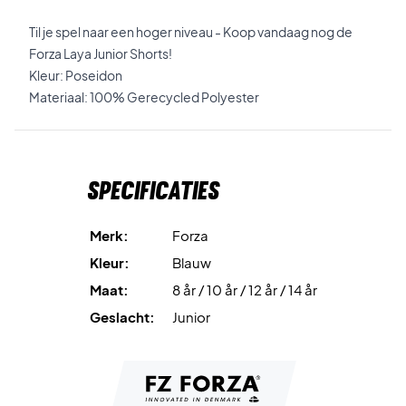
Til je spel naar een hoger niveau - Koop vandaag nog de
Forza Laya Junior Shorts!
Kleur: Poseidon
Materiaal: 100% Gerecycled Polyester
Specificaties
Merk:
Forza
Kleur:
Blauw
Maat:
8 år / 10 år / 12 år / 14 år
Geslacht:
Junior