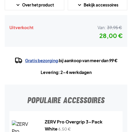
Over het product
Bekijk accessoires
Uitverkocht
Van:
39,95 €
28,00 €
Gratis bezorging
bij aankoop van meer dan 99 €
Levering: 2-4 werkdagen
POPULAIRE ACCESSOIRES
ZERV Pro Overgrip 3-Pack
White
6,50
€