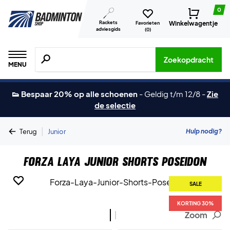
0
Rackets
Winkelwagentje
Favorieten
adviesgids
(
0
)
Zoeken naar producten, merken etc.
Zoekopdracht
MENU
👟 Bespaar 20% op alle schoenen
-
Geldig t/m 12/8
-
Zie
de selectie
|
Hulp nodig?
Terug
Junior
Forza Laya Junior Shorts Poseidon
SALE
SALE
KORTING 30%
KORTING 30%
Zoom