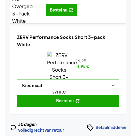
Bestel nu
ZERV Performance Socks Short 3-pack
White
16,95
11,95
€
Bestel nu
30 dagen
Betaalmiddelen
volledig recht van retour