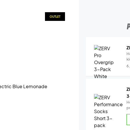
OUTLET
Z
H
k
6
Z
3
H
p