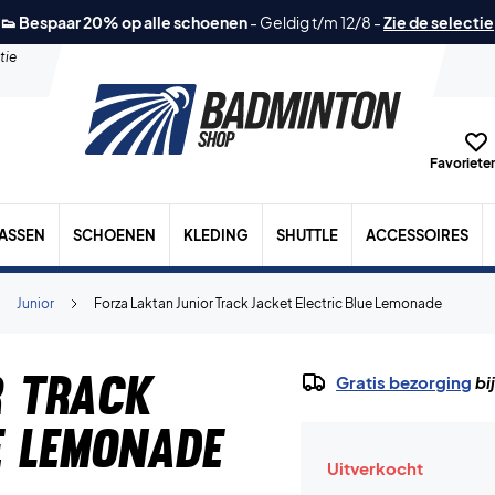
👟 Bespaar 20% op alle schoenen
-
Geldig t/m 12/8
-
Zie de selectie
tie
Favorieten
TASSEN
SCHOENEN
KLEDING
SHUTTLE
ACCESSOIRES
Junior
Forza Laktan Junior Track Jacket Electric Blue Lemonade
r Track
Gratis bezorging
bi
e Lemonade
Uitverkocht