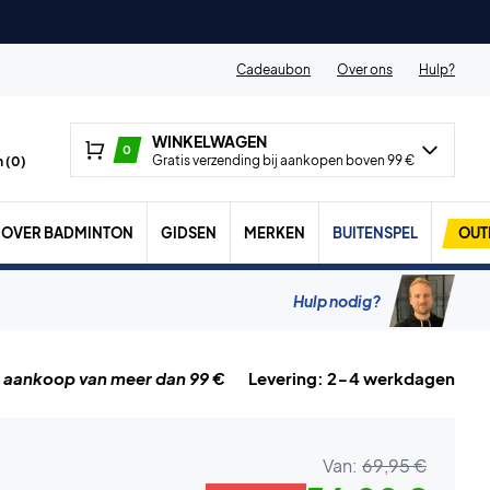
Cadeaubon
Over ons
Hulp?
WINKELWAGEN
0
Gratis verzending bij aankopen boven 99 €
 (
0
)
OVER BADMINTON
GIDSEN
MERKEN
BUITENSPEL
OUT
Hulp nodig?
j aankoop van meer dan 99 €
Levering: 2-4 werkdagen
Van:
69,95 €