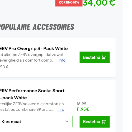
34,00 €
KORTING 51%
POPULAIRE ACCESSOIRES
ERV Pro Overgrip 3-Pack White
et ultieme ZERV overgrip, dat zowel
Bestel nu
leverigheid als comfort comb...
Info
,50
€
ERV Performance Socks Short
-pack White
eerlijke ZERV sokken die comfort en
16,95
restaties combineren!Kort, c...
Info
11,95
€
Bestel nu