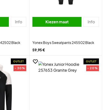
Info
Kiezen maat
Info
242502 Black
Yonex Boys Sweatpants 245502 Black
59,95 €
OUTLET
OUTLET
- 30%
- 20%