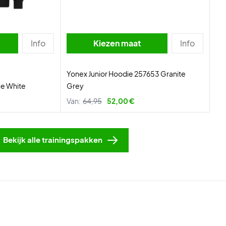
Info
Kiezen maat
Info
Yonex Junior Hoodie 257653 Granite
ie White
Grey
Van:
64,95
52,00 €
Bekijk alle trainingspakken