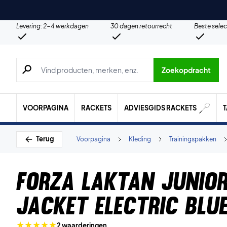
Levering: 2-4 werkdagen
30 dagen retourrecht
Beste selec
Zoeken naar producten, merken etc.
Zoekopdracht
VOORPAGINA
RACKETS
ADVIESGIDS RACKETS
Terug
Voorpagina
Kleding
Trainingspakken
Forza Laktan Junio
Jacket Electric Blu
2 waarderingen