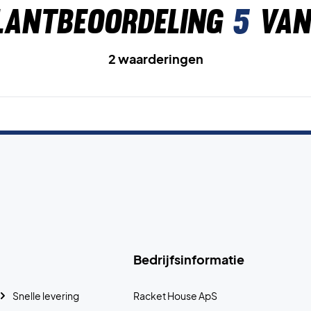
lantbeoordeling
5
van
2 waarderingen
Bedrijfsinformatie
Snelle levering
Racket House ApS