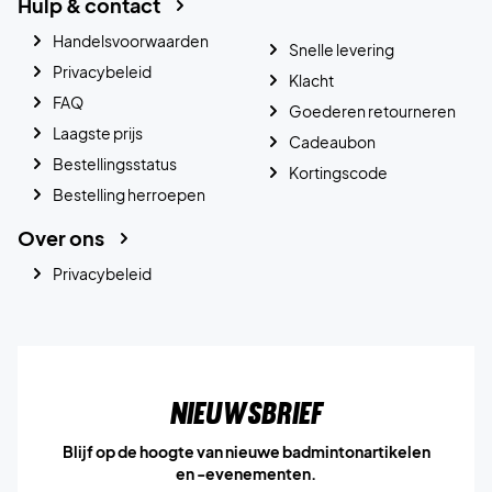
Hulp & contact
Handelsvoorwaarden
Snelle levering
Privacybeleid
Klacht
FAQ
Goederen retourneren
Laagste prijs
Cadeaubon
Bestellingsstatus
Kortingscode
Bestelling herroepen
Over ons
Privacybeleid
Nieuwsbrief
Blijf op de hoogte van nieuwe badmintonartikelen
en -evenementen.