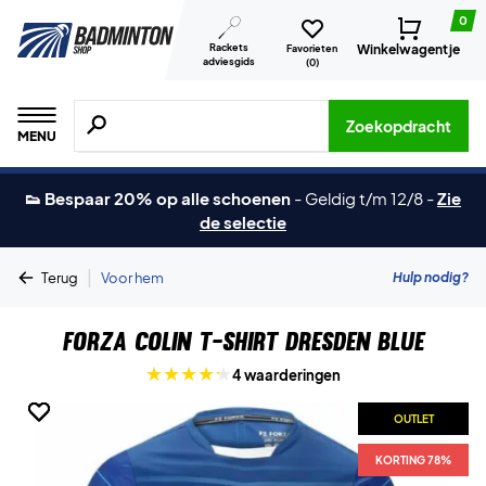
0
Rackets
Winkelwagentje
Favorieten
adviesgids
(
0
)
Zoeken naar producten, merken etc.
Zoekopdracht
MENU
👟 Bespaar 20% op alle schoenen
-
Geldig t/m 12/8
-
Zie
de selectie
|
Hulp nodig?
Terug
Voor hem
Forza Colin T-shirt Dresden Blue
4 waarderingen
OUTLET
OUTLET
OUTLET
OUTLET
KORTING 78%
KORTING 78%
KORTING 78%
KORTING 78%