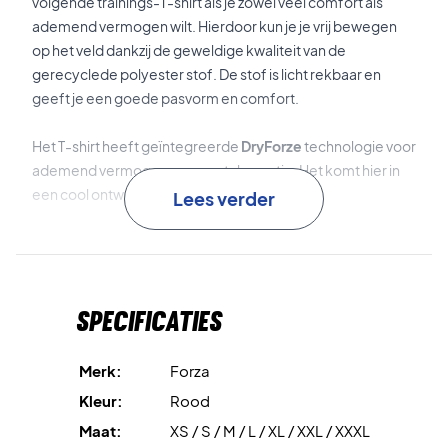
volgende trainings-T-shirt als je zowel veel comfort als
ademend vermogen wilt. Hierdoor kun je je vrij bewegen
op het veld dankzij de geweldige kwaliteit van de
gerecyclede polyester stof. De stof is licht rekbaar en
geeft je een goede pasvorm en comfort.
Het T-shirt heeft geïntegreerde
DryForze
technologie voor
ademend vermogen en zweetabsorptie. Het komt hier in
een cool ontwerp in rood met zwarte details.
Lees verder
Forza Check T-shirt Chinese Red - geweldige prijs!
Een stijlvol trainings-T-shirt met topcomfort en een
Specificaties
geweldig design.
Materiaal: 100% polyester
Merk:
Forza
Kleur: Rood en zwart
Kleur:
Rood
FZ223676
Maat:
XS / S / M / L / XL / XXL / XXXL