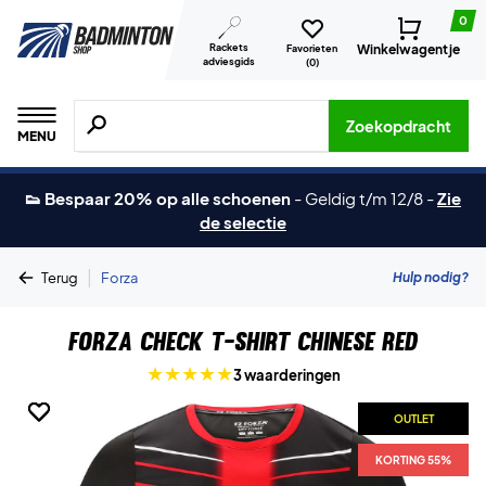
0
Rackets
Winkelwagentje
Favorieten
adviesgids
(
0
)
Zoeken naar producten, merken etc.
Zoekopdracht
MENU
👟 Bespaar 20% op alle schoenen
-
Geldig t/m 12/8
-
Zie
de selectie
|
Hulp nodig?
Terug
Forza
Forza Check T-shirt Chinese Red
3 waarderingen
OUTLET
OUTLET
OUTLET
OUTLET
KORTING 55%
KORTING 55%
KORTING 55%
KORTING 55%