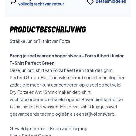
Betaalmiddelen
volledig recht van retour
PRODUCTBESCHRIJVING
Strakke Junior T-shirt van Forza
Breng je spel naar een hoger niveau - Forza Alberti Junior
T-Shirt Perfect Green
Deze junior t-shirt van Forza heeft een strak design in
Perfect Green. Het is ontwikkeld met coole technologieën
zodat je je meer kunt concentreren op je spel op het veld.
Dry Forze en Anti-Shrink maken de t-shirt
vochtabsorberend en sneldrogend. Bovendien krimpt de
t-shirt niet bij het wassen. Met deze t-shirt krijg je zowel
geavanceerde technologieën als een stijlvol ontwerp.
Geweldig comfort - Koop vandaag nog
Kleur: Perfect Green