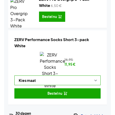
White
6,50
€
Bestel nu
ZERV Performance Socks Short 3-pack
White
16,95
11,95
€
Bestel nu
30 dagen