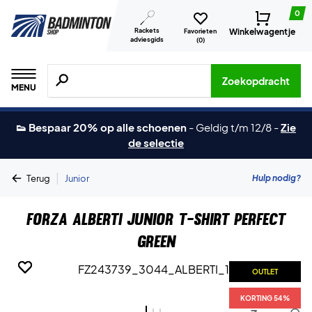
0
Rackets
Winkelwagentje
Favorieten
adviesgids
(
0
)
Zoeken naar producten, merken etc.
Zoekopdracht
MENU
👟 Bespaar 20% op alle schoenen
-
Geldig t/m 12/8
-
Zie
de selectie
|
Hulp nodig?
Terug
Junior
Forza Alberti Junior T-shirt Perfect
Green
OUTLET
OUTLET
OUTLET
KORTING 54%
KORTING 54%
KORTING 54%