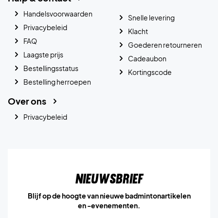
Handelsvoorwaarden
Snelle levering
Privacybeleid
Klacht
FAQ
Goederen retourneren
Laagste prijs
Cadeaubon
Bestellingsstatus
Kortingscode
Bestelling herroepen
Over ons
Privacybeleid
Nieuwsbrief
Blijf op de hoogte van nieuwe badmintonartikelen
en -evenementen.