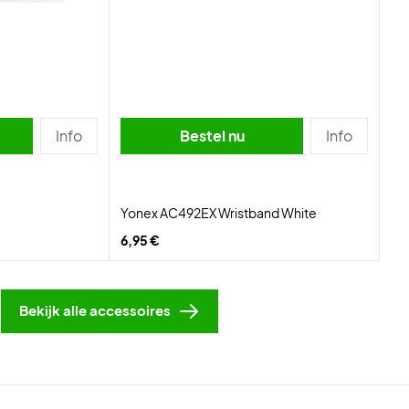
Info
Bestel nu
Info
Yonex AC492EX Wristband White
6,95 €
Bekijk alle accessoires