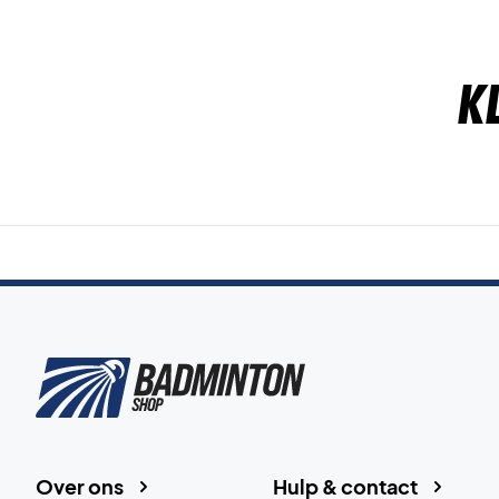
K
Over ons
Hulp & contact