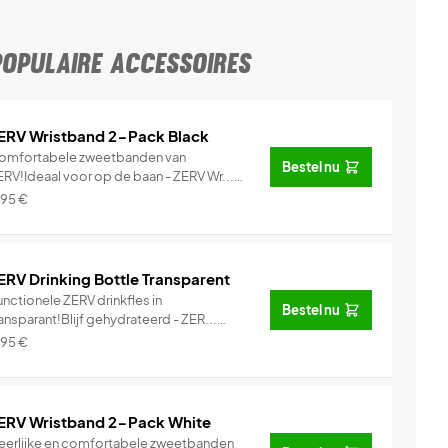
POPULAIRE ACCESSOIRES
ERV Wristband 2-Pack Black
omfortabele zweetbanden van
Bestel nu
ERV!Ideaal voor op de baan - ZERV Wr...
Info
,95
€
ERV Drinking Bottle Transparent
nctionele ZERV drinkfles in
Bestel nu
ansparant!Blijf gehydrateerd - ZER...
Info
,95
€
ERV Wristband 2-Pack White
eerlijke en comfortabele zweetbanden