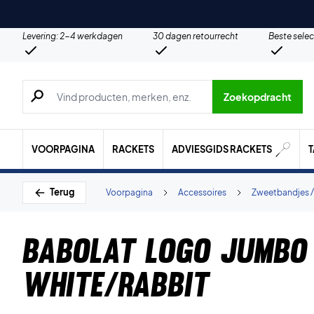
Levering: 2-4 werkdagen
30 dagen retourrecht
Beste selec
Zoeken naar producten, merken etc.
Zoekopdracht
VOORPAGINA
RACKETS
ADVIESGIDS RACKETS
Terug
Voorpagina
Accessoires
Zweetbandjes /
Babolat Logo Jumbo
White/Rabbit