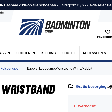
👟 Bespaar 20% op alle schoenen
-
Geldig t/m 12/8
-
Zie de selectie
tie
Favorieten
TASSEN
SCHOENEN
KLEDING
SHUTTLE
ACCESSOIRES
 Polsbandjes
Babolat Logo Jumbo Wristband White/Rabbit
 Wristband
Gratis bezorging
bi
Uitverkocht