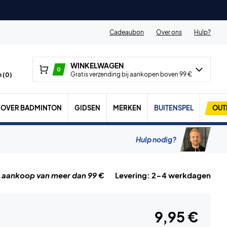
Cadeaubon
Over ons
Hulp?
WINKELWAGEN
0
Gratis verzending bij aankopen boven 99 €
 (
0
)
OVER BADMINTON
GIDSEN
MERKEN
BUITENSPEL
OUT
Hulp nodig?
j aankoop van meer dan 99 €
Levering: 2-4 werkdagen
9,95 €