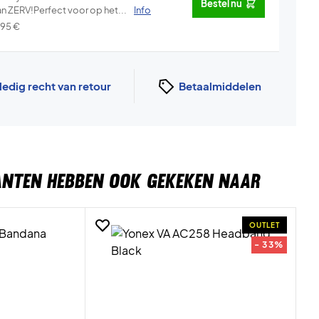
Bestel nu
an ZERV!Perfect voor op het...
Info
,95
€
ledig recht van retour
Betaalmiddelen
ANTEN HEBBEN OOK GEKEKEN NAAR
OUTLET
- 33%