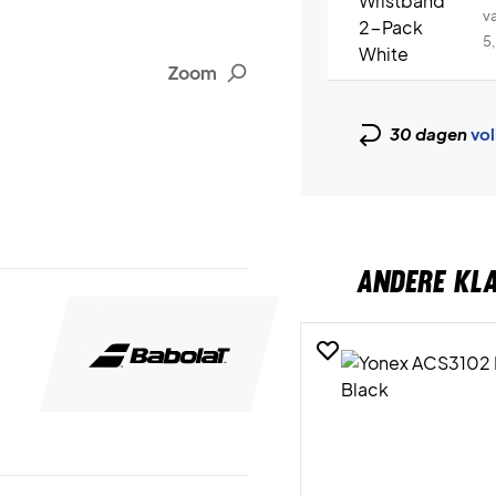
v
5
Zoom
30 dagen
vol
ANDERE KL