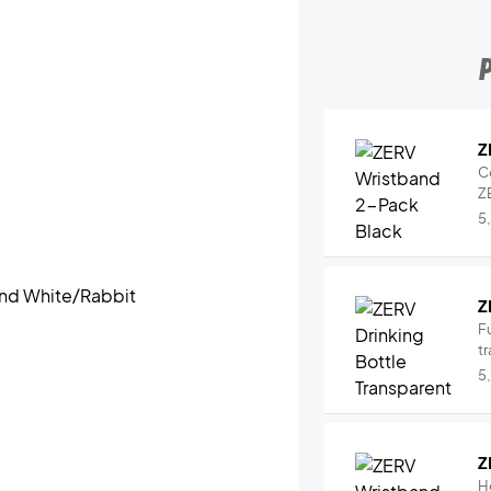
Z
C
Z
5
Z
Fu
tr
5
Z
H