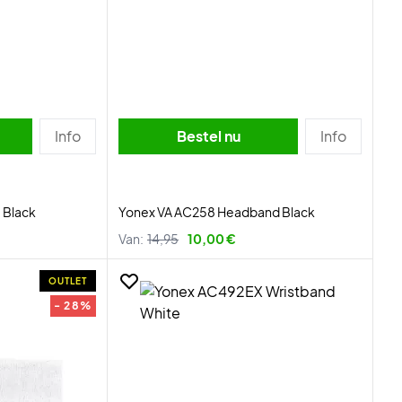
Info
Bestel nu
Info
 Black
Yonex VA AC258 Headband Black
Van:
14,95
10,00 €
OUTLET
- 28%