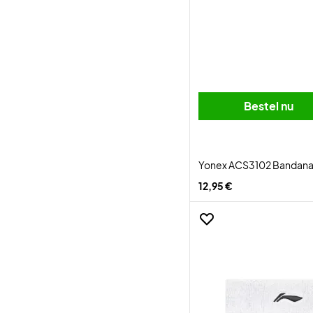
Bestel nu
Yonex ACS3102 Bandana
12,95 €