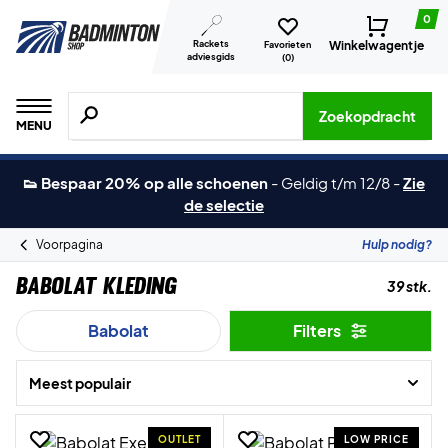
0
Rackets
Winkelwagentje
Favorieten
adviesgids
(
0
)
Zoeken naar producten, merken etc.
Zoekopdracht
MENU
👟 Bespaar 20% op alle schoenen
-
Geldig t/m 12/8
-
Zie
de selectie
Voorpagina
Hulp nodig?
Babolat Kleding
39 stk.
Babolat
Filters
Meest populair
OUTLET
LOW PRICE