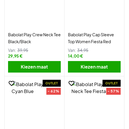
Babolat Play Crew Neck Tee
Babolat Play Cap Sleeve
Black/Black
Top Women Fiesta Red
Van:
39,95
Van:
34,95
29,95 €
14,00 €
Kiezen maat
Kiezen maat
OUTLET
OUTLET
- 62%
- 57%