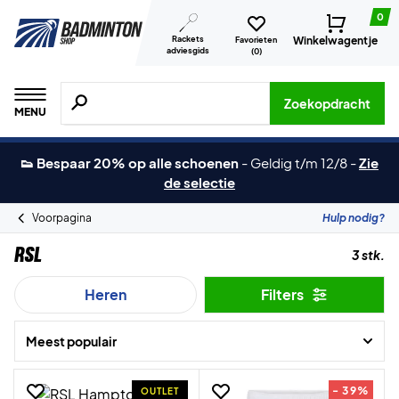
0
Rackets
Winkelwagentje
Favorieten
adviesgids
(
0
)
Zoeken naar producten, merken etc.
Zoekopdracht
MENU
👟 Bespaar 20% op alle schoenen
-
Geldig t/m 12/8
-
Zie
de selectie
Voorpagina
Hulp nodig?
RSL
3 stk.
Heren
Filters
Meest populair
- 39%
OUTLET