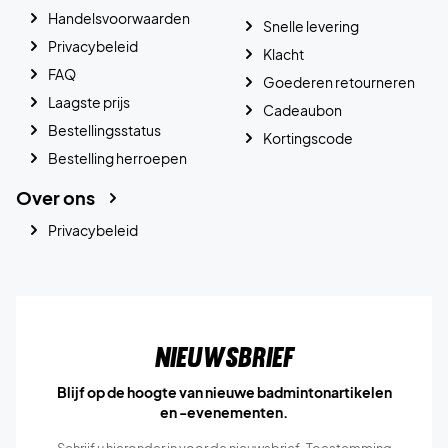
Handelsvoorwaarden
Snelle levering
Privacybeleid
Klacht
FAQ
Goederen retourneren
Laagste prijs
Cadeaubon
Bestellingsstatus
Kortingscode
Bestelling herroepen
Over ons
Privacybeleid
Nieuwsbrief
Blijf op de hoogte van nieuwe badmintonartikelen
en -evenementen.
Schrijf u hieronder in voor de nieuwsbrief. Toestemming