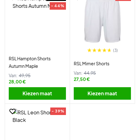
- 44%
(3)
RSL Hampton Shorts
RSL Mimer Shorts
Autumn Maple
Van:
44,95
Van:
49,95
27,50 €
28,00 €
Kiezen maat
Kiezen maat
- 39%