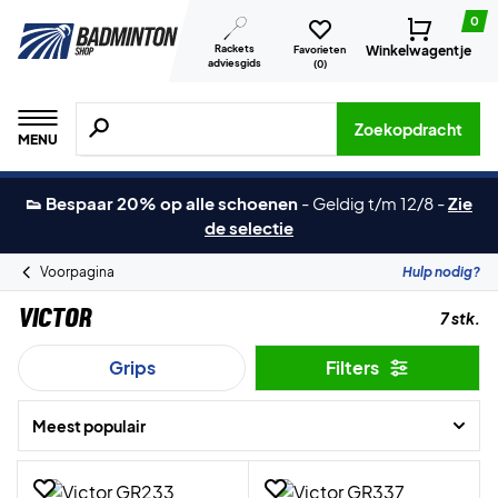
0
Rackets
Winkelwagentje
Favorieten
adviesgids
(
0
)
Zoeken naar producten, merken etc.
Zoekopdracht
MENU
👟 Bespaar 20% op alle schoenen
-
Geldig t/m 12/8
-
Zie
de selectie
Voorpagina
Hulp nodig?
Victor
7 stk.
Grips
Filters
Meest populair