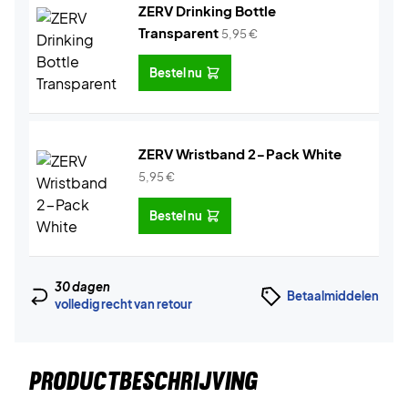
ZERV Drinking Bottle
Transparent
5,95
€
Bestel nu
ZERV Wristband 2-Pack White
5,95
€
Bestel nu
30 dagen
Betaalmiddelen
volledig recht van retour
PRODUCTBESCHRIJVING