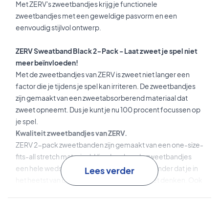
Met ZERV's zweetbandjes krijg je functionele
zweetbandjes met een geweldige pasvorm en een
eenvoudig stijlvol ontwerp.
ZERV Sweatband Black 2-Pack - Laat zweet je spel niet
meer beïnvloeden!
Met de zweetbandjes van ZERV is zweet niet langer een
factor die je tijdens je spel kan irriteren. De zweetbandjes
zijn gemaakt van een zweetabsorberend materiaal dat
zweet opneemt. Dus je kunt je nu 100 procent focussen op
je spel.
Kwaliteit zweetbandjes van ZERV.
ZERV 2-pack zweetbanden zijn gemaakt van een one-size-
fits-all stretch materiaal. Hierdoor kan de zweetbandjes
een hele wedstrijd lang goed blijven zitten, zonder dat je in
Lees verder
het heetst van de strijd aan extra dingen moet denken. Ook
aan de duurzaamheid van de zweetband is over nagedacht.
Maat: one-size-fits-all