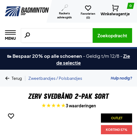
0
Rackets
Winkelwagentje
Favorieten
adviesgids
(
0
)
Zoeken naar producten, merken etc.
Zoekopdracht
MENU
👟 Bespaar 20% op alle schoenen
-
Geldig t/m 12/8
-
Zie
de selectie
|
Hulp nodig?
Terug
Zweetbandjes / Polsbandjes
ZERV Svedbånd 2-pak Sort
3 waarderingen
OUTLET
KORTING 57%