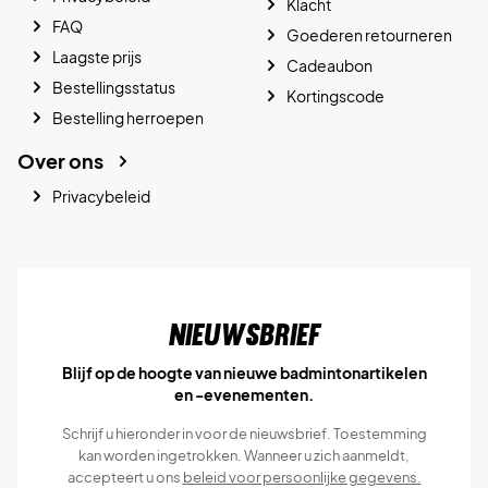
Klacht
FAQ
Goederen retourneren
Laagste prijs
Cadeaubon
Bestellingsstatus
Kortingscode
Bestelling herroepen
Over ons
Privacybeleid
Nieuwsbrief
Blijf op de hoogte van nieuwe badmintonartikelen
en -evenementen.
Schrijf u hieronder in voor de nieuwsbrief. Toestemming
kan worden ingetrokken. Wanneer u zich aanmeldt,
accepteert u ons
beleid voor persoonlijke gegevens.