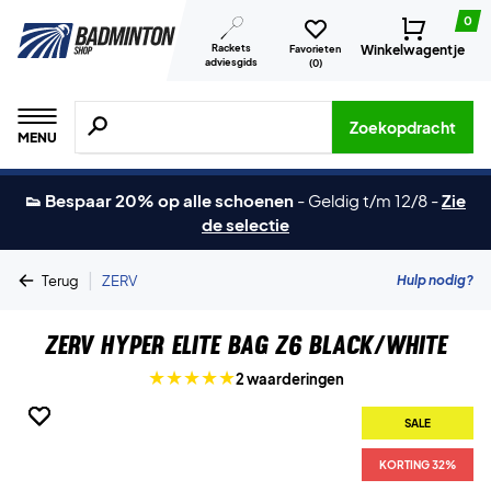
0
Rackets
Winkelwagentje
Favorieten
adviesgids
(
0
)
Zoeken naar producten, merken etc.
Zoekopdracht
MENU
👟 Bespaar 20% op alle schoenen
-
Geldig t/m 12/8
-
Zie
de selectie
|
Hulp nodig?
Terug
ZERV
ZERV Hyper Elite Bag Z6 Black/White
2 waarderingen
SALE
SALE
SALE
KORTING 32%
KORTING 32%
KORTING 32%