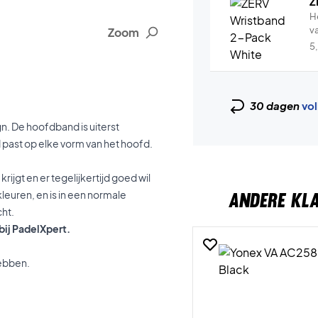
Z
H
v
Zoom
5
30 dagen
vol
. De hoofdband is uiterst
past op elke vorm van het hoofd.
rijgt en er tegelijkertijd goed wil
kleuren, en is in een normale
ANDERE KL
ht.
bij PadelXpert.
hebben.