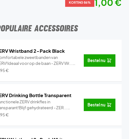
1,00 €
KORTING 86%
POPULAIRE ACCESSOIRES
ERV Wristband 2-Pack Black
omfortabele zweetbanden van
Bestel nu
ERV!Ideaal voor op de baan - ZERV Wr...
Info
,95
€
ERV Drinking Bottle Transparent
nctionele ZERV drinkfles in
Bestel nu
ansparant!Blijf gehydrateerd - ZER...
Info
,95
€