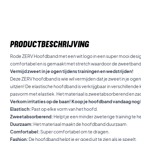
PRODUCTBESCHRIJVING
Rode ZERV Hoofdband met een wit logo in een super mooi design
comfortabel en is gemaakt met stretch waardoor de zweetband 
Vermijd zweet in je ogen tijdens trainingen en wedstrijden!
Deze ZERV hoofdband is wie wil vermijden dat je zweet in je ogen k
uitzien! De elastische hoofdband is verkrijgbaar in verschillende 
pasvorm met elastiek. Het materiaal is zweetabsorberend en zac
Verkom irritaties op de baan! Koop je hoofdband vandaag nog 
Elastisch:
Past op elke vorm van het hoofd.
Zweetabsorberend:
Helpt je een minder zweterige training te 
Duurzaam:
Het materiaal maakt de hoofdband duurzaam.
Comfortabel:
Super comfortabel om te dragen.
Fashion:
De hoofdband helpt je er goed uit te zien als je speelt.