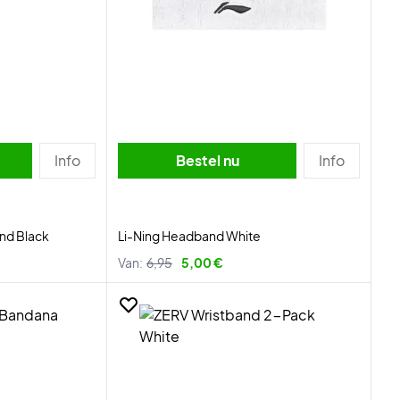
Info
Bestel nu
Info
nd Black
Li-Ning Headband White
Van:
6,95
5,00 €