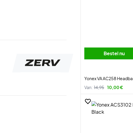
Bestel nu
Yonex VA AC258 Headba
Van:
14,95
10,00 €