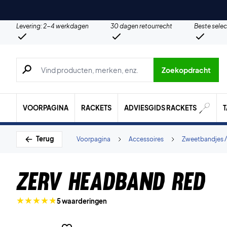
Levering: 2-4 werkdagen
30 dagen retourrecht
Beste selec
Zoeken naar producten, merken etc.
Zoekopdracht
VOORPAGINA
RACKETS
ADVIESGIDS RACKETS
Terug
Voorpagina
Accessoires
Zweetbandjes /
ZERV Headband Red
5 waarderingen