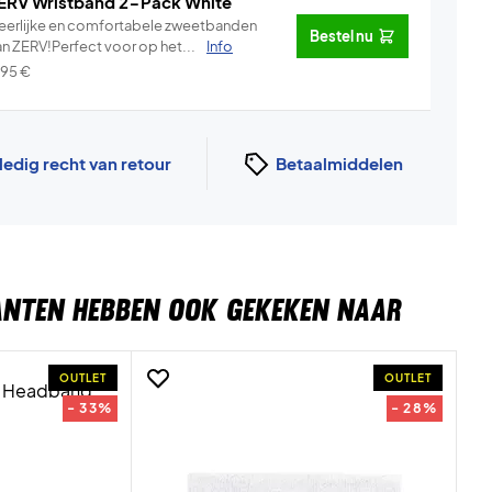
ERV Wristband 2-Pack White
eerlijke en comfortabele zweetbanden
Bestel nu
an ZERV!Perfect voor op het...
Info
,95
€
ledig recht van retour
Betaalmiddelen
ANTEN HEBBEN OOK GEKEKEN NAAR
OUTLET
OUTLET
- 33%
- 28%