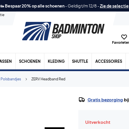
👟 Bespaar 20% op alle schoenen
-
Geldig t/m 12/8
-
Zie de selectie
tie
Favorieten
TASSEN
SCHOENEN
KLEDING
SHUTTLE
ACCESSOIRES
 Polsbandjes
ZERV Headband Red
Gratis bezorging
bi
Uitverkocht