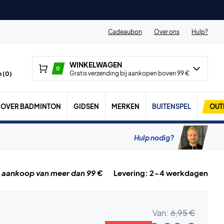
Cadeaubon
Over ons
Hulp?
WINKELWAGEN
0
Gratis verzending bij aankopen boven 99 €
 (
0
)
OVER BADMINTON
GIDSEN
MERKEN
BUITENSPEL
OUT
Hulp nodig?
j aankoop van meer dan 99 €
Levering: 2-4 werkdagen
Van:
6,95 €