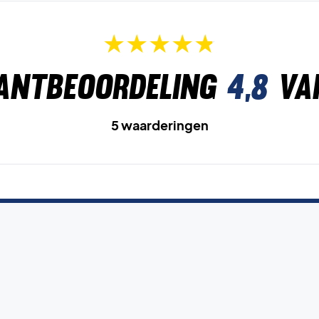
antbeoordeling
4,8
va
5 waarderingen