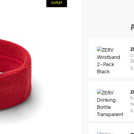
OUTLET
Z
C
Z
5
Z
Fu
tr
5