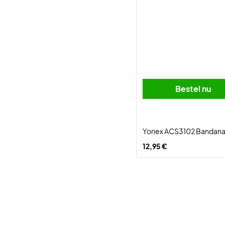
Bestel nu
Yonex ACS3102 Bandana
12,95 €