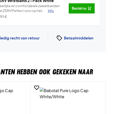
ERV Wristband 2-Pack White
eerlijke en comfortabele zweetbanden
Bestel nu
an ZERV!Perfect voor op het...
Info
,95
€
ledig recht van retour
Betaalmiddelen
ANTEN HEBBEN OOK GEKEKEN NAAR