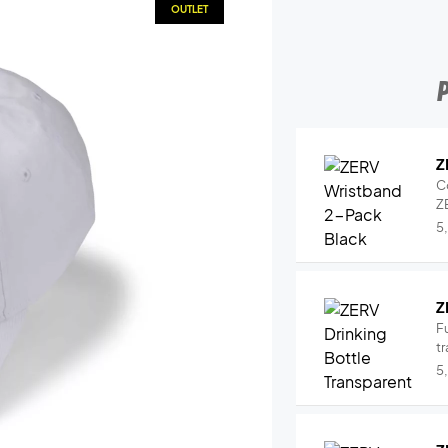
OUTLET
Z
C
Z
5
Z
Fu
tr
5