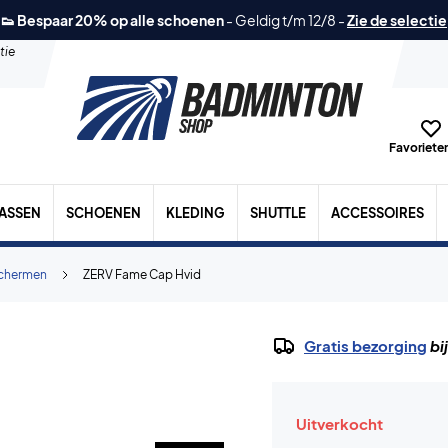
👟 Bespaar 20% op alle schoenen
-
Geldig t/m 12/8
-
Zie de selectie
tie
Favorieten
TASSEN
SCHOENEN
KLEDING
SHUTTLE
ACCESSOIRES
chermen
ZERV Fame Cap Hvid
Gratis bezorging
bi
Uitverkocht