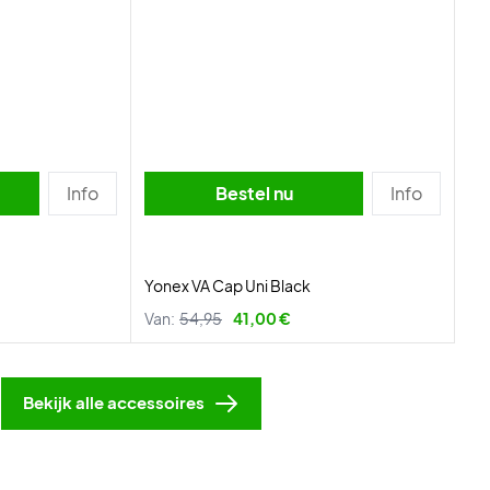
Info
Bestel nu
Info
Yonex VA Cap Uni Black
Van:
54,95
41,00 €
Bekijk alle accessoires