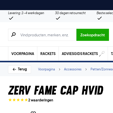
Levering: 2-4 werkdagen
30 dagen retourrecht
Beste selec
Zoeken naar producten, merken etc.
Zoekopdracht
VOORPAGINA
RACKETS
ADVIESGIDS RACKETS
Terug
Voorpagina
Accessoires
Petten/Zonnes
ZERV Fame Cap Hvid
2 waarderingen