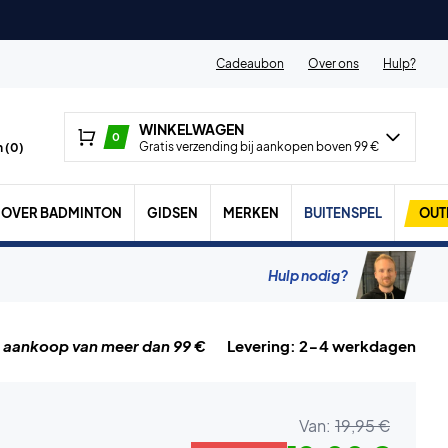
Cadeaubon
Over ons
Hulp?
WINKELWAGEN
0
Gratis verzending bij aankopen boven 99 €
 (
0
)
OVER BADMINTON
GIDSEN
MERKEN
BUITENSPEL
OUT
Hulp nodig?
j aankoop van meer dan 99 €
Levering: 2-4 werkdagen
Van:
19,95 €