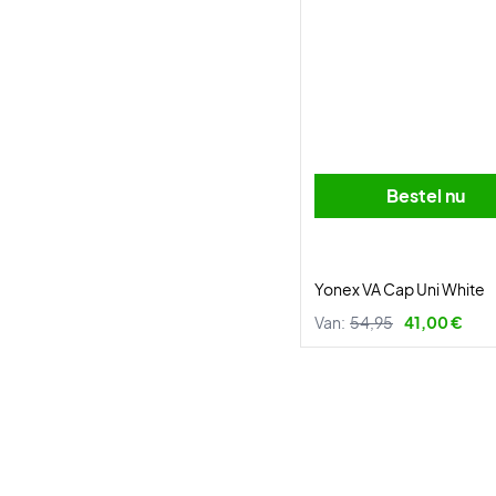
Bestel nu
Yonex VA Cap Uni White
Van:
54,95
41,00 €