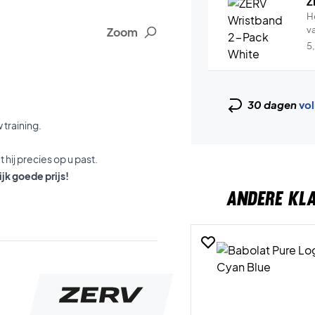
Z
H
v
Zoom
5
30 dagen
vol
 training.
hij precies op u past.
jk goede prijs!
ANDERE KL