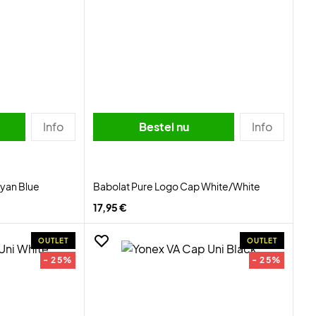
Info
Bestel nu
Info
yan Blue
Babolat Pure Logo Cap White/White
17,95 €
OUTLET
OUTLET
- 25%
- 25%