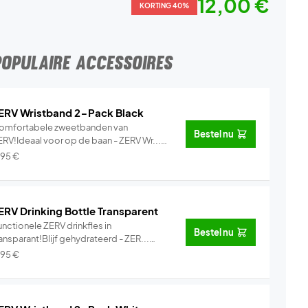
12,00 €
KORTING 40%
POPULAIRE ACCESSOIRES
ERV Wristband 2-Pack Black
omfortabele zweetbanden van
Bestel nu
ERV!Ideaal voor op de baan - ZERV Wr...
Info
,95
€
ERV Drinking Bottle Transparent
nctionele ZERV drinkfles in
Bestel nu
ansparant!Blijf gehydrateerd - ZER...
Info
,95
€