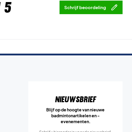
 5
Schrijf beoordeling
Nieuwsbrief
Blijf op de hoogte van nieuwe
badmintonartikelen en -
evenementen.