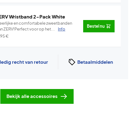
ERV Wristband 2-Pack White
eerlijke en comfortabele zweetbanden
Bestel nu
an ZERV!Perfect voor op het...
Info
,95
€
ledig recht van retour
Betaalmiddelen
Bekijk alle accessoires