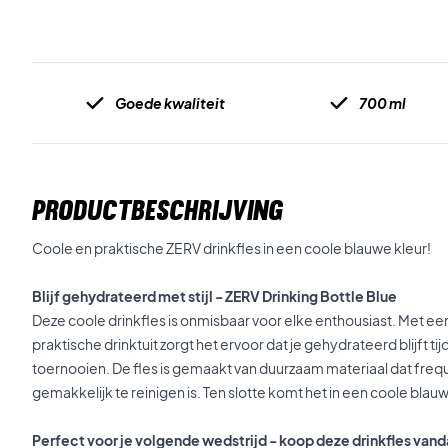
Goede kwaliteit
700 ml
PRODUCTBESCHRIJVING
Coole en praktische ZERV drinkfles in een coole blauwe kleur!
Blijf gehydrateerd met stijl - ZERV Drinking Bottle Blue
Deze coole drinkfles is onmisbaar voor elke enthousiast. Met ee
praktische drinktuit zorgt het ervoor dat je gehydrateerd blijft ti
toernooien. De fles is gemaakt van duurzaam materiaal dat freq
gemakkelijk te reinigen is. Ten slotte komt het in een coole blau
Perfect voor je volgende wedstrijd - koop deze drinkfles van