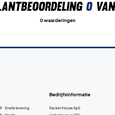
lantbeoordeling
0
van
0 waarderingen
Bedrijfsinformatie
Snelle levering
Racket House ApS
Klacht
Holkebjergvej 120