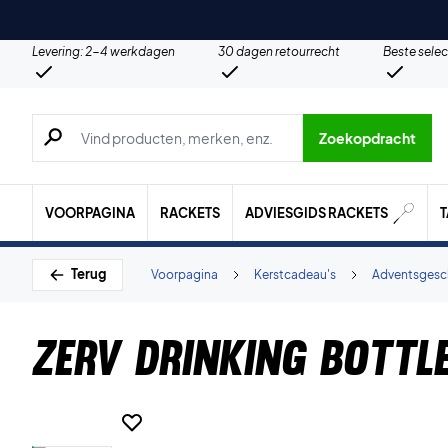
Levering: 2-4 werkdagen
30 dagen retourrecht
Beste selec
Zoeken naar producten, merken etc.
Zoekopdracht
VOORPAGINA
RACKETS
ADVIESGIDS RACKETS
Terug
Voorpagina
Kerstcadeau's
Adventsgesc
ZERV Drinking Bottl