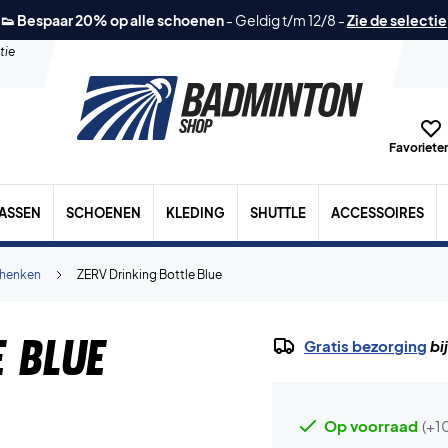
👟 Bespaar 20% op alle schoenen
-
Geldig t/m 12/8
-
Zie de selectie
tie
Favorieten
TASSEN
SCHOENEN
KLEDING
SHUTTLE
ACCESSOIRES
henken
ZERV Drinking Bottle Blue
e Blue
Gratis bezorging
bi
Op voorraad
(+1