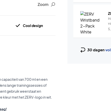
Zoom
Z
H
v
Cool design
5
30 dagen
vol
n capaciteit van 700 ml en een
jdens lange trainingssessies of
uent gebruik weerstaat en
we kleur met het ZERV-logo in wit.
daag!