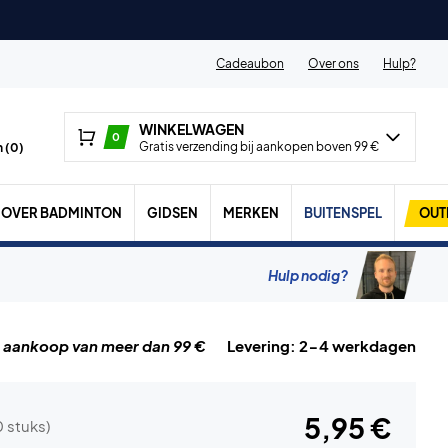
Cadeaubon
Over ons
Hulp?
WINKELWAGEN
0
Gratis verzending bij aankopen boven 99 €
 (
0
)
OVER BADMINTON
GIDSEN
MERKEN
BUITENSPEL
OUT
Hulp nodig?
j aankoop van meer dan 99 €
Levering: 2-4 werkdagen
5,95 €
0 stuks)