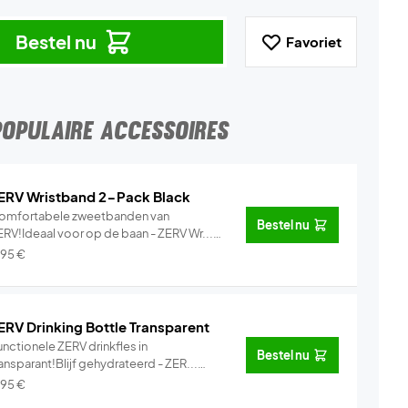
Bestel nu
Favoriet
POPULAIRE ACCESSOIRES
ERV Wristband 2-Pack Black
omfortabele zweetbanden van
Bestel nu
ERV!Ideaal voor op de baan - ZERV Wr...
Info
,95
€
ERV Drinking Bottle Transparent
nctionele ZERV drinkfles in
Bestel nu
ansparant!Blijf gehydrateerd - ZER...
Info
,95
€