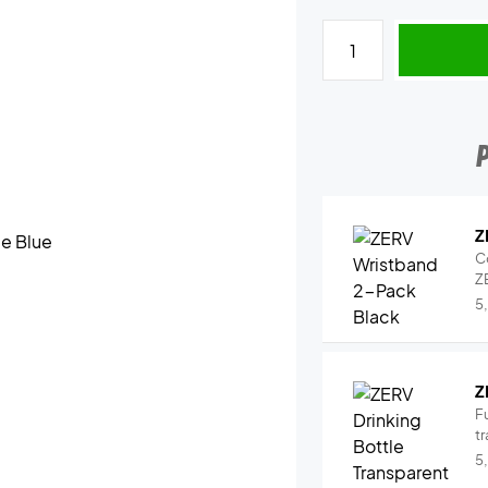
Z
C
Z
5
Z
Fu
tr
5