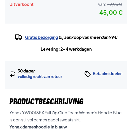
Uitverkocht
Van:
79,95 €
45,00 €
Gratis bezorging
bij aankoop van meer dan 99 €
Levering: 2-4 werkdagen
30 dagen
Betaalmiddelen
volledig recht van retour
PRODUCTBESCHRIJVING
Yonex YW0018EX Full Zip Club Team Women's Hoodie Blue
is een stijlvol dames padel sweatshirt.
Yonex dameshoodie in blauw