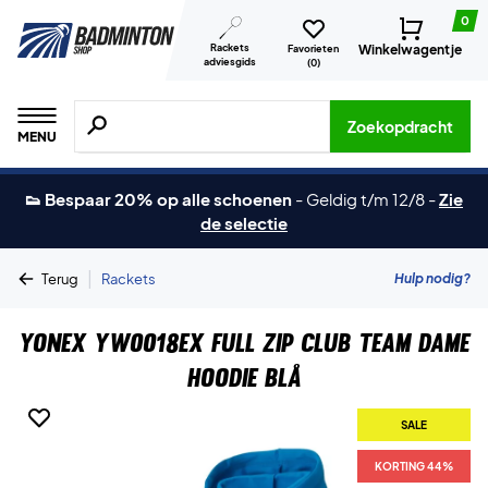
0
Rackets
Winkelwagentje
Favorieten
adviesgids
(
0
)
Zoeken naar producten, merken etc.
Zoekopdracht
MENU
👟 Bespaar 20% op alle schoenen
-
Geldig t/m 12/8
-
Zie
de selectie
|
Hulp nodig?
Terug
Rackets
Yonex YW0018EX Full Zip Club Team Dame
Hoodie Blå
SALE
KORTING 44%