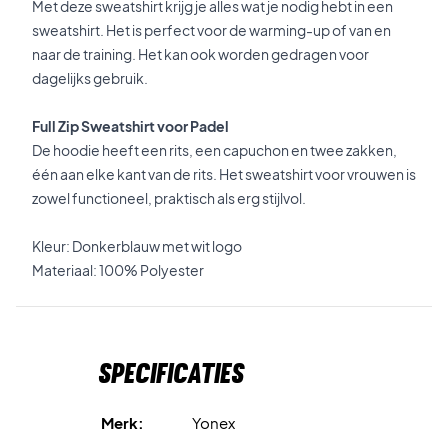
Met deze sweatshirt krijg je alles wat je nodig hebt in een
sweatshirt. Het is perfect voor de warming-up of van en
naar de training. Het kan ook worden gedragen voor
dagelijks gebruik.
Full Zip Sweatshirt voor Padel
De hoodie heeft een rits, een capuchon en twee zakken,
één aan elke kant van de rits. Het sweatshirt voor vrouwen is
zowel functioneel, praktisch als erg stijlvol.
Kleur: Donkerblauw met wit logo
Materiaal: 100% Polyester
Specificaties
Merk:
Yonex