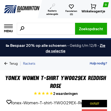
0
Rackets
Winkelwagentje
Favorieten
adviesgids
(
0
)
Zoeken naar producten, merken etc.
Zoekopdracht
MENU
👟 Bespaar 20% op alle schoenen
-
Geldig t/m 12/8
-
Zie
de selectie
|
Hulp nodig?
Terug
Rackets
Yonex Women T-shirt YW0029EX Reddish
Rose
2 waarderingen
OUTLET
OUTLET