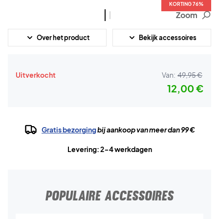
KORTING 76%
KORTING 76%
Zoom
Over het product
Bekijk accessoires
Uitverkocht
Van:
49,95 €
12,00 €
Gratis bezorging
bij aankoop van meer dan 99 €
Levering: 2-4 werkdagen
POPULAIRE ACCESSOIRES