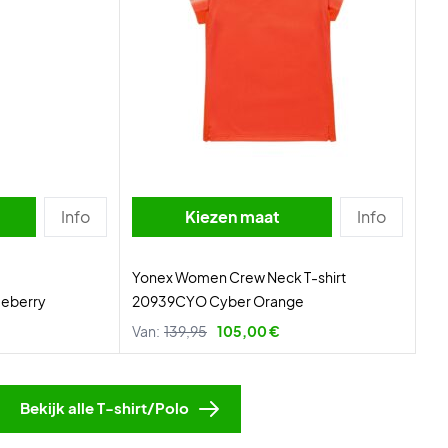
Info
Kiezen maat
Info
Yonex Women Crew Neck T-shirt
ueberry
20939CYO Cyber Orange
Van:
139,95
105,00 €
Bekijk alle T-shirt/Polo