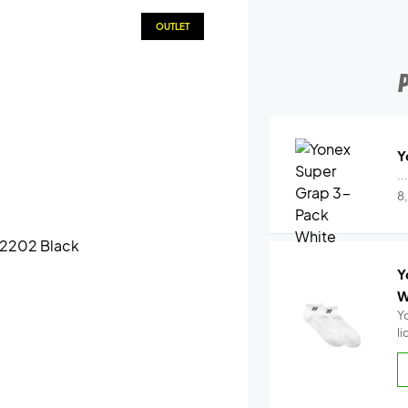
OUTLET
Y
..
8
Y
W
Y
l