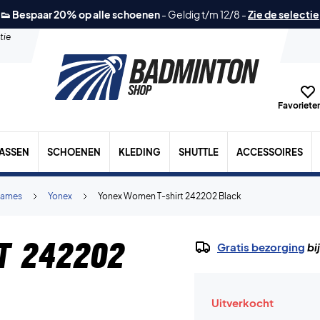
👟 Bespaar 20% op alle schoenen
-
Geldig t/m 12/8
-
Zie de selectie
tie
Favorieten
TASSEN
SCHOENEN
KLEDING
SHUTTLE
ACCESSOIRES
ames
Yonex
Yonex Women T-shirt 242202 Black
t 242202
Gratis bezorging
bi
Uitverkocht