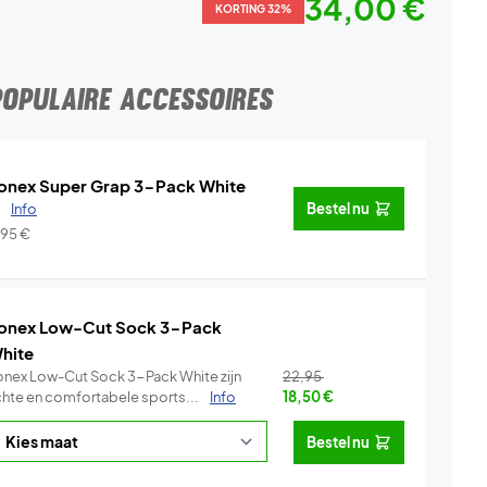
34,00 €
KORTING 32%
POPULAIRE ACCESSOIRES
onex Super Grap 3-Pack White
.
Info
Bestel nu
,95
€
onex Low-Cut Sock 3-Pack
hite
onex Low-Cut Sock 3-Pack White zijn
22,95
ichte en comfortabele sports...
Info
18,50
€
Bestel nu