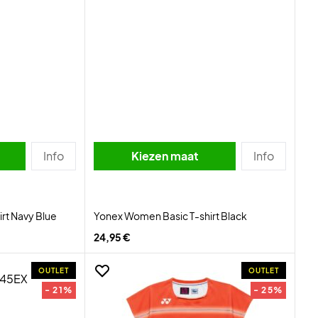
Info
Kiezen maat
Info
rt Navy Blue
Yonex Women Basic T-shirt Black
24,95 €
OUTLET
OUTLET
- 21%
- 25%