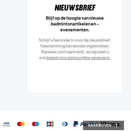
Nieuwsbrief
Blijf op de hoogte van nieuwe
badmintonartikelen en -
evenementen.
Schrijf u hieronder in voor de nieuwsbrief.
Toestemming kan worden ingetrokken.
Wanneer u zich aanmeldt, accepteert u
ons
beleid voor persoonlijke gegevens.
NAAR BOVEN