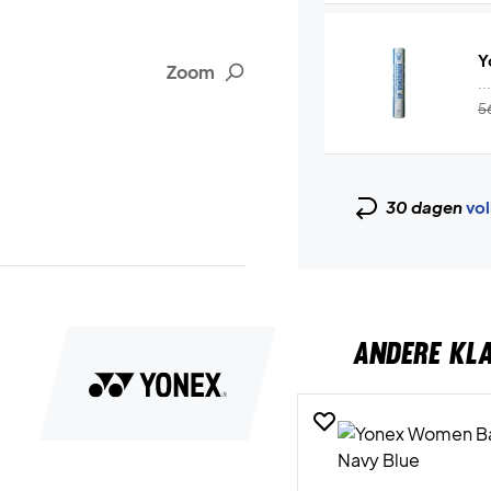
Y
Zoom
..
5
30 dagen
vol
ANDERE KL