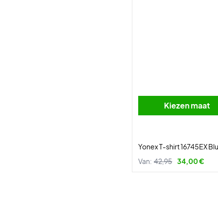
Kiezen maat
Yonex T-shirt 16745EX Bl
Van:
42,95
34,00 €