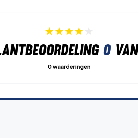
lantbeoordeling
0
van
0 waarderingen