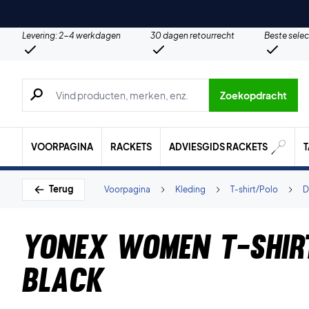
Levering: 2-4 werkdagen
30 dagen retourrecht
Beste selec
Zoeken naar producten, merken etc.
Zoekopdracht
VOORPAGINA
RACKETS
ADVIESGIDS RACKETS
Terug
Voorpagina
Kleding
T-shirt/Polo
D
Yonex Women T-shir
Black