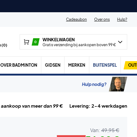
Cadeaubon
Over ons
Hulp?
WINKELWAGEN
0
Gratis verzending bij aankopen boven 99 €
 (
0
)
OVER BADMINTON
GIDSEN
MERKEN
BUITENSPEL
OUT
Hulp nodig?
j aankoop van meer dan 99 €
Levering: 2-4 werkdagen
Van:
49,95 €