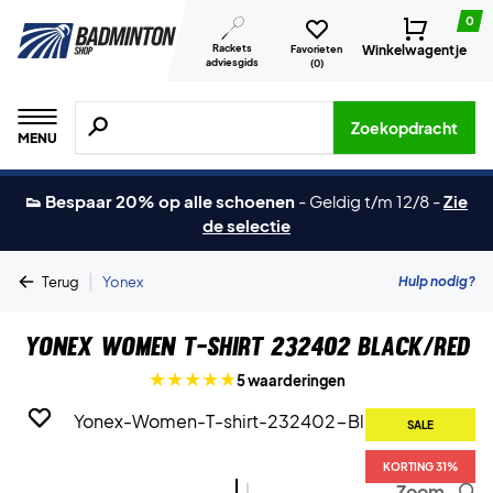
0
Rackets
Winkelwagentje
Favorieten
adviesgids
(
0
)
Zoeken naar producten, merken etc.
Zoekopdracht
MENU
👟 Bespaar 20% op alle schoenen
-
Geldig t/m 12/8
-
Zie
de selectie
|
Hulp nodig?
Terug
Yonex
Yonex Women T-shirt 232402 Black/Red
5 waarderingen
SALE
SALE
KORTING 31%
KORTING 31%
Zoom