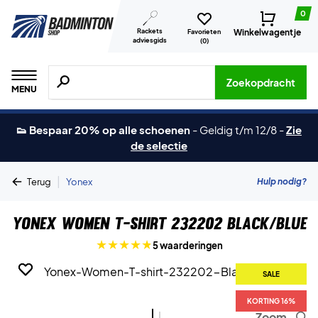
0
Rackets
Winkelwagentje
Favorieten
adviesgids
(
0
)
Zoeken naar producten, merken etc.
Zoekopdracht
MENU
👟 Bespaar 20% op alle schoenen
-
Geldig t/m 12/8
-
Zie
de selectie
|
Hulp nodig?
Terug
Yonex
Yonex Women T-shirt 232202 Black/Blue
5 waarderingen
SALE
SALE
KORTING 16%
KORTING 16%
Zoom