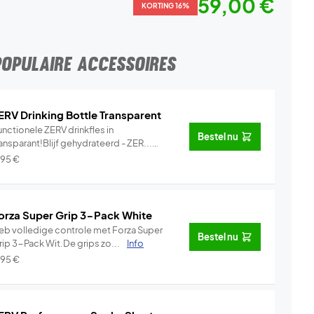
59,00 €
KORTING 16%
POPULAIRE ACCESSOIRES
ERV Drinking Bottle Transparent
nctionele ZERV drinkfles in
Bestel nu
ansparant!Blijf gehydrateerd - ZER...
Info
,95
€
orza Super Grip 3-Pack White
eb volledige controle met Forza Super
Bestel nu
rip 3-Pack Wit.De grips zo...
Info
,95
€