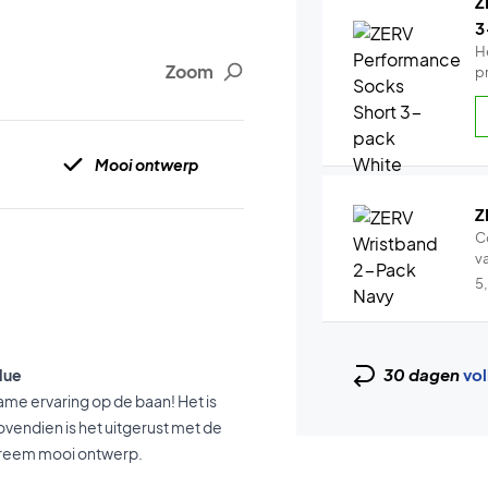
Z
3
H
Zoom
p
Mooi ontwerp
Z
C
v
5
30 dagen
vol
lue
me ervaring op de baan! Het is
ovendien is het uitgerust met de
xtreem mooi ontwerp.