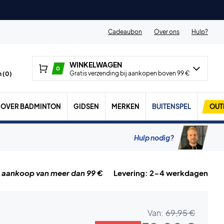
Cadeaubon
Over ons
Hulp?
WINKELWAGEN
0
Gratis verzending bij aankopen boven 99 €
 (
0
)
OVER BADMINTON
GIDSEN
MERKEN
BUITENSPEL
OUT
Hulp nodig?
j aankoop van meer dan 99 €
Levering: 2-4 werkdagen
Van:
69,95 €