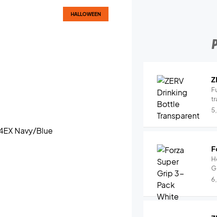
HALLOWEEN
Z
Fu
tr
5
F
H
G
6