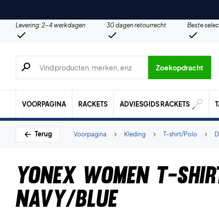
Levering: 2-4 werkdagen
30 dagen retourrecht
Beste selec
Zoeken naar producten, merken etc.
Zoekopdracht
VOORPAGINA
RACKETS
ADVIESGIDS RACKETS
Terug
Voorpagina
Kleding
T-shirt/Polo
D
Yonex Women T-shir
Navy/Blue