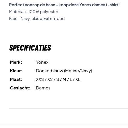
Perfect voor op de baan - koop deze Yonex dames t-shirt!
Materiaal: 100% polyester.
Kleur: Navy, blauw, wit en rood.
Specificaties
Merk:
Yonex
Kleur:
Donkerblauw (Marine/Navy)
Maat:
XXS / XS / S / M / L / XL
Geslacht:
Dames