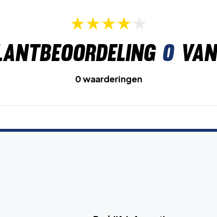
lantbeoordeling
0
van
0 waarderingen