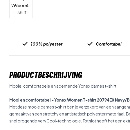
100% polyester
Comfortabel
PRODUCTBESCHRIJVING
Mooie, comfortabele en ademende Yonex dames t-shirt!
Mooi en comfortabel - Yonex Women T-shirt 20794EX Navy/B
Met deze mooie dames t-shirt ben je verzekerd van een aangena
gemaakt van een stretchy en antistatisch polyester materiaal. B
snel drogende VeryCool-technologie. Tot slot heeft het een e