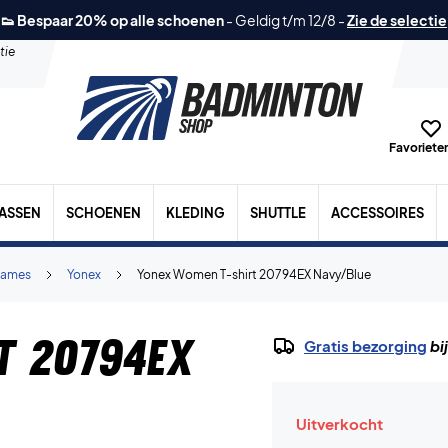
👟 Bespaar 20% op alle schoenen
-
Geldig t/m 12/8
-
Zie de selectie
tie
Favorieten
TASSEN
SCHOENEN
KLEDING
SHUTTLE
ACCESSOIRES
ames
Yonex
Yonex Women T-shirt 20794EX Navy/Blue
t 20794EX
Gratis bezorging
bi
Uitverkocht