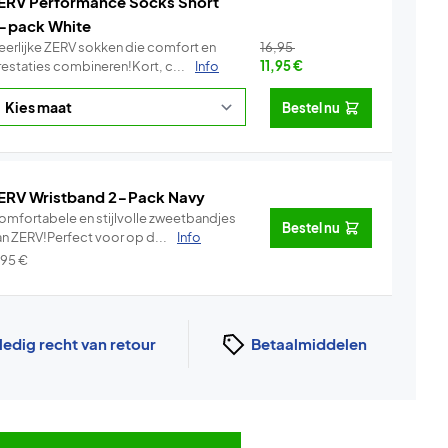
ERV Performance Socks Short
-pack White
eerlijke ZERV sokken die comfort en
16,95
restaties combineren!Kort, c...
Info
11,95
€
Bestel nu
ERV Wristband 2-Pack Navy
omfortabele en stijlvolle zweetbandjes
Bestel nu
an ZERV!Perfect voor op d...
Info
,95
€
ledig recht van retour
Betaalmiddelen