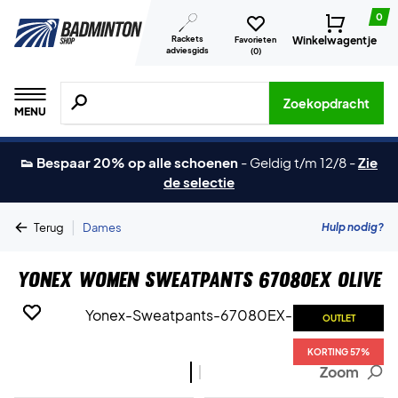
0
Rackets
Winkelwagentje
Favorieten
adviesgids
(
0
)
Zoeken naar producten, merken etc.
Zoekopdracht
MENU
👟 Bespaar 20% op alle schoenen
-
Geldig t/m 12/8
-
Zie
de selectie
|
Hulp nodig?
Terug
Dames
Yonex Women Sweatpants 67080EX Olive
OUTLET
OUTLET
KORTING 57%
KORTING 57%
Zoom