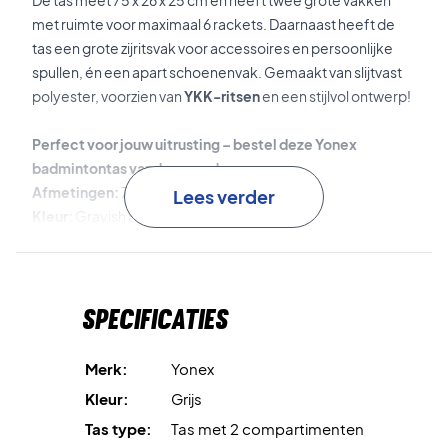
De tas meet 75 x 26 x 25 cm en heeft twee grote vakken
met ruimte voor maximaal 6 rackets. Daarnaast heeft de
tas een grote zijritsvak voor accessoires en persoonlijke
spullen, én een apart schoenenvak. Gemaakt van slijtvast
polyester, voorzien van
YKK-ritsen
en een stijlvol ontwerp!
Perfect voor jouw uitrusting – bestel deze Yonex
badmintontas vandaag nog!
Afmetingen:
75 x 26 x 25 cm.
Lees verder
Kleur:
Grayish Beige.
Materialen:
100% polyester.
Specificaties
Merk:
Yonex
Kleur:
Grijs
Tas type:
Tas met 2 compartimenten