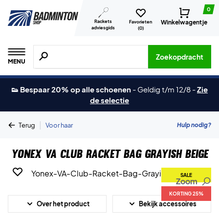
0
Rackets
Winkelwagentje
Favorieten
adviesgids
(
0
)
Zoeken naar producten, merken etc.
Zoekopdracht
MENU
👟 Bespaar 20% op alle schoenen
-
Geldig t/m 12/8
-
Zie
de selectie
|
Hulp nodig?
Terug
Voor haar
Yonex VA Club Racket Bag Grayish Beige
SALE
Zoom
KORTING 25%
Over het product
Bekijk accessoires