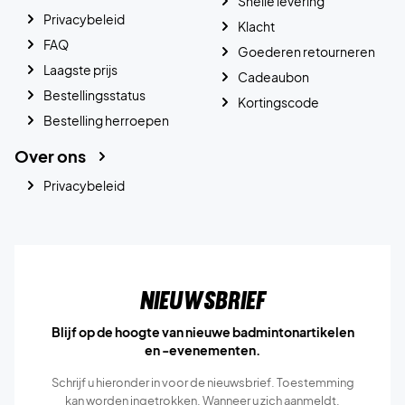
Snelle levering
Privacybeleid
Klacht
FAQ
Goederen retourneren
Laagste prijs
Cadeaubon
Bestellingsstatus
Kortingscode
Bestelling herroepen
Over ons
Privacybeleid
Nieuwsbrief
Blijf op de hoogte van nieuwe badmintonartikelen
en -evenementen.
Schrijf u hieronder in voor de nieuwsbrief. Toestemming
kan worden ingetrokken. Wanneer u zich aanmeldt,