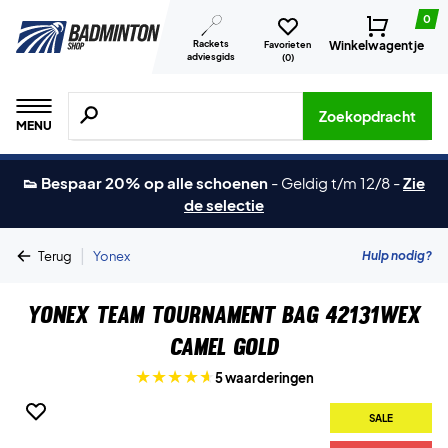
0
Rackets
Winkelwagentje
Favorieten
adviesgids
(
0
)
Zoeken naar producten, merken etc.
Zoekopdracht
MENU
👟 Bespaar 20% op alle schoenen
-
Geldig t/m 12/8
-
Zie
de selectie
|
Hulp nodig?
Terug
Yonex
Yonex Team Tournament Bag 42131WEX
Camel Gold
5 waarderingen
SALE