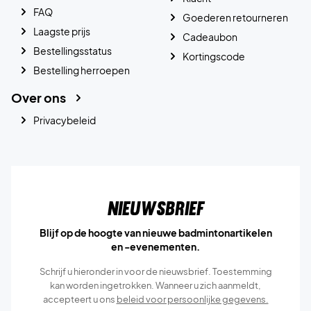
FAQ
Goederen retourneren
Laagste prijs
Cadeaubon
Bestellingsstatus
Kortingscode
Bestelling herroepen
Over ons
Privacybeleid
Nieuwsbrief
Blijf op de hoogte van nieuwe badmintonartikelen
en -evenementen.
Schrijf u hieronder in voor de nieuwsbrief. Toestemming
kan worden ingetrokken. Wanneer u zich aanmeldt,
accepteert u ons
beleid voor persoonlijke gegevens.