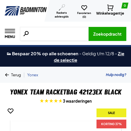
0
Rackets
Winkelwagentje
Favorieten
adviesgids
(
0
)
Zoeken naar producten, merken etc.
Zoekopdracht
MENU
👟 Bespaar 20% op alle schoenen
-
Geldig t/m 12/8
-
Zie
de selectie
|
Hulp nodig?
Terug
Yonex
Yonex Team Racketbag 42123EX Black
3 waarderingen
SALE
KORTING 37%