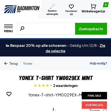
0
Rackets
Winkelwagentje
Favorieten
adviesgids
(
0
)
Zoeken naar producten, merken etc.
Zoekopdracht
MENU
👟 Bespaar 20% op alle schoenen
-
Geldig t/m 12/8
-
Zie
de selectie
|
Hulp nodig?
Terug
Yonex
Yonex T-shirt YM0029EX Mint
2 waarderingen
FINAL SALE
FINAL SALE
KORTING 26%
KORTING 26%
Zoom